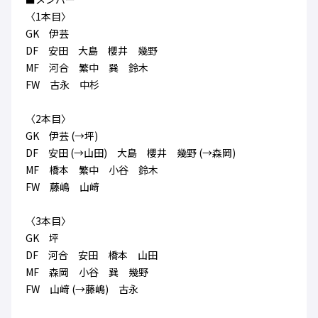
ハナサカクラブ
〈1本目〉
ガールズU-15
U-12
ガールズU-18
GK 伊芸
アカデミー
セレッソ大阪
レディース
DF 安田 大島 櫻井 幾野
セレクション
ガールズU-15
MF 河合 繁中 巽 鈴木
FW 古永 中杉
〈2本目〉
GK 伊芸 (→坪)
DF 安田 (→山田) 大島 櫻井 幾野 (→森岡)
MF 橋本 繁中 小谷 鈴木
FW 藤嶋 山﨑
〈3本目〉
GK 坪
DF 河合 安田 橋本 山田
MF 森岡 小谷 巽 幾野
FW 山﨑 (→藤嶋) 古永