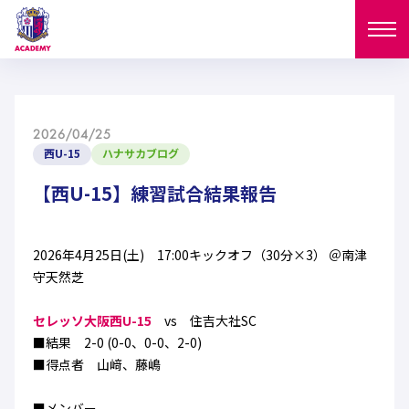
ニュース
2026/04/25
試合日程
西U-15
ハナサカブログ
NEWS
ニュース
【西U-15】練習試合結果報告
選手
MATCH
試合日程
U-18
U-15
スタッフ
2026年4月25日(土) 17:00キックオフ（30分×3） ＠南津
PLAYERS
守天然芝
西U-15
和歌山U-15
選手
U-18
U-15
セレクション
セレッソ大阪西U-15
vs 住吉大社SC
U-12
ガールズU-18
■結果 2-0 (0-0、0-0、2-0)
西U-15
和歌山U-15
U-18
U-15
■得点者 山﨑、藤嶋
フィロソフィー
ガールズU-15
SELECTION
セレクション
U-12
ガールズU-18
西U-15
和歌山U-15
セレクション
■メンバー