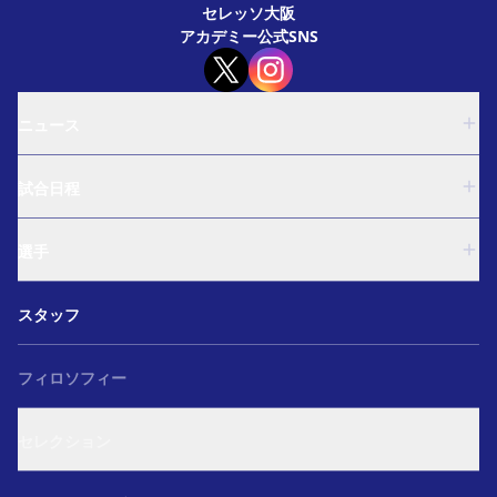
セレッソ大阪
アカデミー公式SNS
ニュース
U-18
試合日程
U-15
西U-15
U-18
和歌山U-15
選手
U-15
U-12
西U-15
ガールズU-18
U-18
和歌山U-15
スタッフ
ガールズU-15
U-15
U-12
セレクション
西U-15
ガールズU-18
和歌山U-15
フィロソフィー
ガールズU-15
U-12
ガールズU-18
セレクション
ガールズU-15