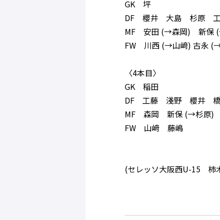
GK 坪
DF 櫻井 大島 杉原 
MF 安田 (→森岡) 新保 
FW 川西 (→山﨑) 古永 (
〈4本目〉
GK 稲田
DF 工藤 淺野 櫻井 
MF 森岡 新保 (→杉原
FW 山﨑 藤嶋
(セレッソ大阪西U-15 