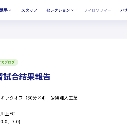
選手
スタッフ
セレクション
フィロソフィー
ハ
U-15
U-15
U-15
西U-15
西U-15
西U-15
ガールズU-18
ガールズU-18
ガールズU-18
ガールズU-1
ガールズU-1
ガールズU-1
サカブログ
練習試合結果報告
7:00キックオフ（30分×4) ＠舞洲人工芝
川上FC
0-0、7-0)