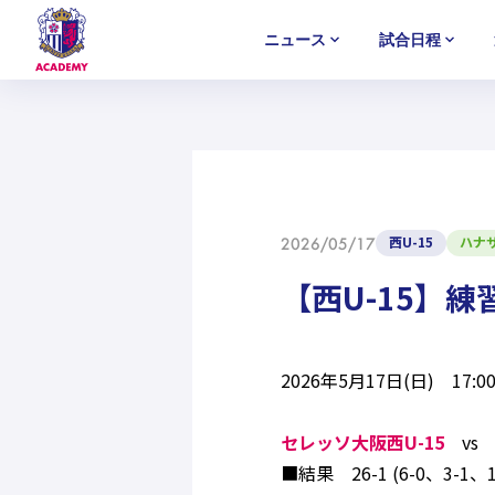
ニュース
試合日程
U-18
U-18
U-18
アカデミー
NEWS
MATCH
PLAYERS
SELECTION
セレクション
ニュース
試合日程
選手
セレクション
U-12
U-12
U-12
西U-15
ハナ
2026/05/17
【西U-15】
2026年5月17日(日) 1
セレッソ大阪西U-15
vs 
■結果 26-1 (6-0、3-1、1