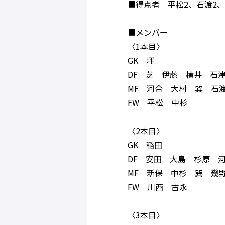
■得点者 平松2、石渡2
■メンバー
〈1本目〉
GK 坪
DF 芝 伊藤 横井 石
MF 河合 大村 巽 石
FW 平松 中杉
〈2本目〉
GK 稲田
DF 安田 大島 杉原 
MF 新保 中杉 巽 幾
FW 川西 古永
〈3本目〉