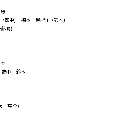
工藤
(→繁中) 橋本 幾野 (→鈴木)
→藤嶋)
橋本
) 繁中 鈴木
柿木 亮介）