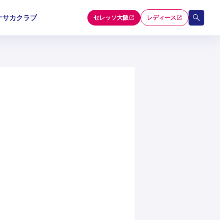
ナサカクラブ
セレッソ大阪
レディース
和歌山U-15
和歌山U-15
和歌山U-15
5
5
5
セレクション