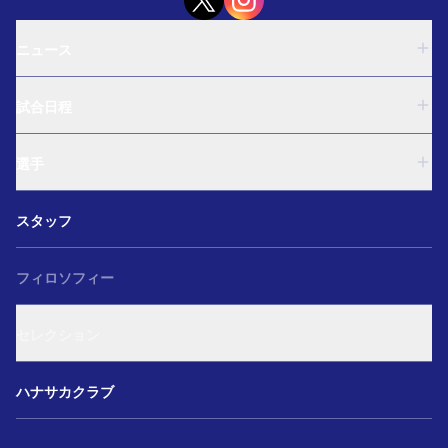
ニュース
U-18
試合日程
U-15
西U-15
U-18
和歌山U-15
選手
U-15
U-12
西U-15
ガールズU-18
U-18
和歌山U-15
スタッフ
ガールズU-15
U-15
U-12
セレクション
西U-15
ガールズU-18
和歌山U-15
フィロソフィー
ガールズU-15
U-12
ガールズU-18
セレクション
ガールズU-15
アカデミー セレクション
ハナサカクラブ