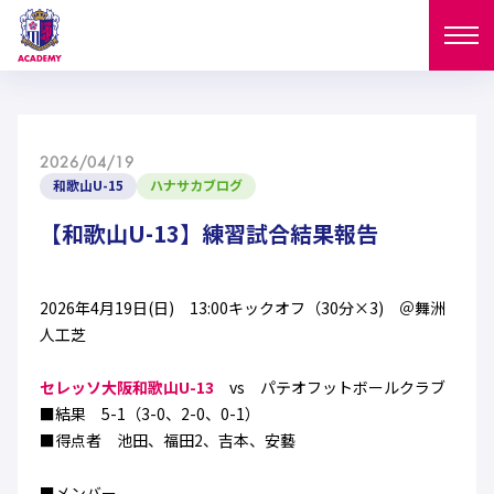
ニュース
2026/04/19
試合日程
和歌山U-15
ハナサカブログ
NEWS
ニュース
【和歌山U-13】練習試合結果報告
選手
MATCH
試合日程
U-18
U-15
スタッフ
2026年4月19日(日) 13:00キックオフ（30分×3) ＠舞洲
PLAYERS
人工芝
西U-15
和歌山U-15
選手
U-18
U-15
セレクション
セレッソ大阪和歌山U-13
vs パテオフットボールクラブ
U-12
ガールズU-18
■結果 5-1（3-0、2-0、0-1）
西U-15
和歌山U-15
U-18
U-15
■得点者 池田、福田2、吉本、安藝
フィロソフィー
ガールズU-15
SELECTION
セレクション
U-12
ガールズU-18
西U-15
和歌山U-15
セレクション
■メンバー