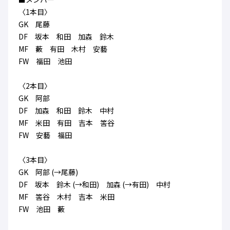
ハナサカクラブ
〈1本目〉
ガールズU-15
U-12
ガールズU-18
GK 尾藤
アカデミー
セレッソ大阪
レディース
DF 坂本 和田 加森 鈴木
セレクション
ガールズU-15
MF 藪 有田 木村 安藝
FW 福田 池田
〈2本目〉
GK 阿部
DF 加森 和田 鈴木 中村
MF 米田 有田 吉本 筈谷
FW 安藝 福田
〈3本目〉
GK 阿部 (→尾藤)
DF 坂本 鈴木 (→和田) 加森 (→有田) 中村
MF 筈谷 木村 吉本 米田
FW 池田 藪