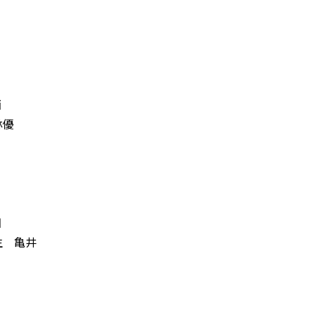
西
林優
田
生 亀井