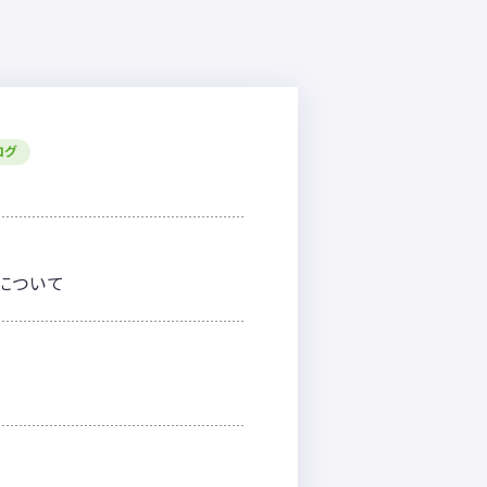
ログ
戦について