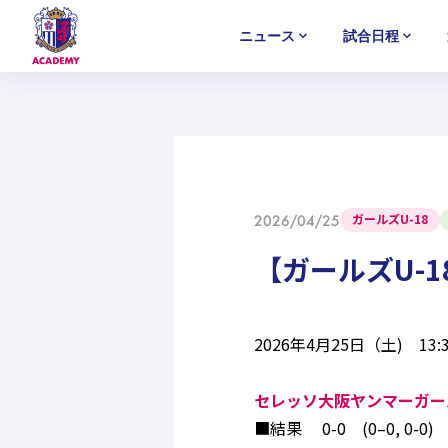
ニュース
試合日程
U-18
U-18
U-18
アカデミー
NEWS
MATCH
PLAYERS
SELECTION
セレクション
ニュース
試合日程
選手
セレクション
U-12
U-12
U-12
ガールズU-18
2026/04/25
【ガールズU-
2026年4月25日（土) 1
セレッソ大阪ヤンマーガール
■結果 0-0 (0–0, 0-0)