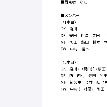
■得点者 なし
■メンバー
〈1本目〉
GK 蜷川
DF 安田 松浦 寺田 
MF 阪田 飯田 橋本 
FW 中村 瀧本
〈2本目〉
GK 蜷川 (→関口)(→原田)
DF 西 西村 寺田 竹
MF 練習生 金井 練習
FW 中村 (→林優) 阪田