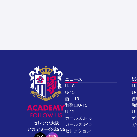
ニュース
試
U-18
U-
U-15
U-
西U-15
西
和歌山U-15
和
U-12
U-
FOLLOW US
ガールズU-18
ガ
セレッソ大阪
ガールズU-15
ガ
アカデミー公式SNS
セレクション