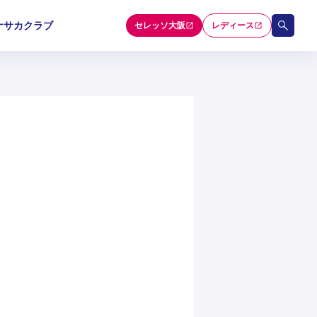
ナサカクラブ
セレッソ大阪
レディース
和歌山U-15
和歌山U-15
和歌山U-15
5
5
5
セレクション