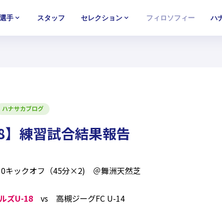
選手
スタッフ
セレクション
フィロソフィー
ハ
U-15
U-15
U-15
西U-15
西U-15
西U-15
ガールズU-18
ガールズU-18
ガールズU-18
ガールズU-1
ガールズU-1
ガールズU-1
ハナサカブログ
18】練習試合結果報告
3:30キックオフ（45分×2) ＠舞洲天然芝
ズU-18
vs 高槻ジーグFC U-14