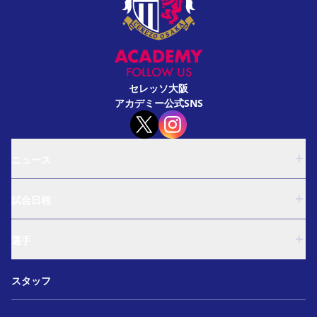
FOLLOW US
セレッソ大阪
アカデミー公式SNS
ニュース
U-18
試合日程
U-15
西U-15
U-18
和歌山U-15
選手
U-15
U-12
西U-15
ガールズU-18
U-18
和歌山U-15
スタッフ
ガールズU-15
U-15
U-12
セレクション
西U-15
ガールズU-18