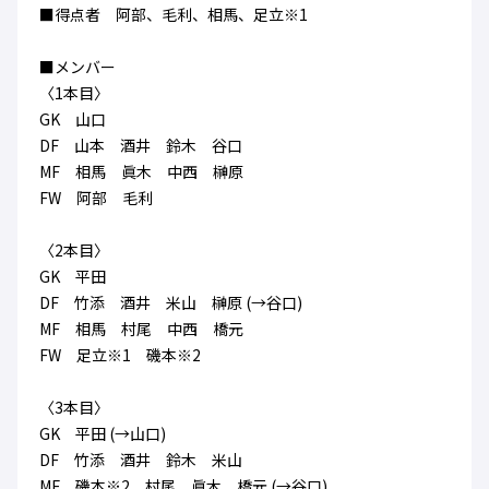
■得点者 阿部、毛利、相馬、足立※1
■メンバー
〈1本目〉
GK 山口
DF 山本 酒井 鈴木 谷口
MF 相馬 眞木 中西 榊原
FW 阿部 毛利
〈2本目〉
GK 平田
DF 竹添 酒井 米山 榊原 (→谷口)
MF 相馬 村尾 中西 橋元
FW 足立※1 磯本※2
〈3本目〉
GK 平田 (→山口)
DF 竹添 酒井 鈴木 米山
MF 磯本※2 村尾 眞木 橋元 (→谷口)