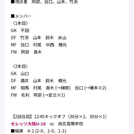
■得点者 阿部、谷口、山本、竹添
ハナサカクラブ
ガールズU-15
U-12
ガールズU-18
■メンバー
アカデミー
セレッソ大阪
レディース
〈1本目〉
セレクション
ガールズU-15
GK 平田
DF 竹添 山本 鈴木 米山
MF 谷口 村尾 中西 橋元
FW 阿部 眞木
〈2本目〉
GK 山口
DF 酒井 山本 鈴木 橋元
MF 相馬 村尾 眞木 (→榊原) 谷口 (→磯本※2)
FW 毛利 阿部 (→足立※1)
【2試合目】12:45キックオフ（30分×2、30分×1）
セレッソ大阪U-18
vs 尚志高等学校
■結果 4-1 (2-0、1-0、1-1)