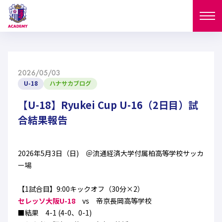
ニュース
2026/05/03
試合日程
U-18
ハナサカブログ
NEWS
ニュース
【U-18】Ryukei Cup U-16（2日目）試
選手
MATCH
合結果報告
試合日程
U-18
U-15
スタッフ
PLAYERS
2026年5月3日（日) ＠流通経済大学付属柏高等学校サッカ
西U-15
和歌山U-15
選手
U-18
U-15
ー場
セレクション
U-12
ガールズU-18
西U-15
【1試合目】9:00キックオフ（30分×2）
和歌山U-15
U-18
U-15
フィロソフィー
セレッソ大阪U-18
vs 帝京長岡高等学校
ガールズU-15
SELECTION
セレクション
■結果 4-1 (4-0、0-1)
U-12
ガールズU-18
西U-15
和歌山U-15
セレクション