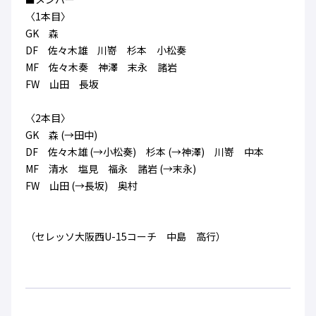
ハナサカクラブ
〈1本目〉
ガールズU-15
U-12
ガールズU-18
GK 森
アカデミー
セレッソ大阪
レディース
DF 佐々木雄 川嵜 杉本 小松奏
セレクション
ガールズU-15
MF 佐々木奏 神澤 末永 諸岩
FW 山田 長坂
〈2本目〉
GK 森 (→田中)
DF 佐々木雄 (→小松奏) 杉本 (→神澤) 川嵜 中本
MF 清水 塩見 福永 諸岩 (→末永)
FW 山田 (→長坂) 奥村
（セレッソ大阪西U-15コーチ 中島 高行）