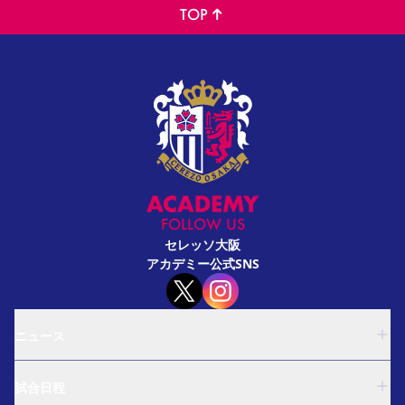
TOP
FOLLOW US
セレッソ大阪
アカデミー公式SNS
ニュース
U-18
試合日程
U-15