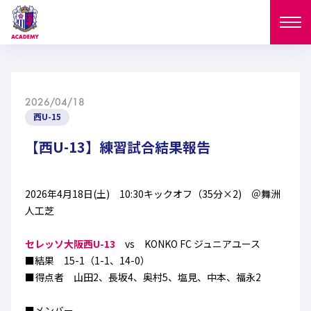
ニュース
2026/04/18
試合日程
西U-15
NEWS
ニュース
【西U-13】練習試合結果報告
選手
MATCH
試合日程
U-18
U-15
スタッフ
2026年4月18日(土) 10:30キックオフ（35分×2) ＠舞洲
PLAYERS
人工芝
西U-15
和歌山U-15
選手
U-18
U-15
セレクション
セレッソ大阪西U-13
vs KONKO FC ジュニアユース
U-12
ガールズU-18
■結果 15-1（1-1、14-0）
西U-15
和歌山U-15
U-18
U-15
■得点者 山田2、長坂4、奥村5、塩見、中本、福永2
フィロソフィー
ガールズU-15
SELECTION
セレクション
U-12
ガールズU-18
西U-15
和歌山U-15
セレクション
■メンバー