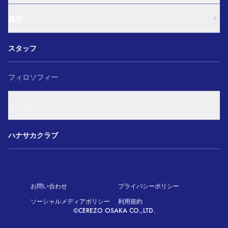
西U-15
U-18
和歌山U-15
選手
U-15
U-12
西U-15
ガールズU-18
U-18
和歌山U-15
スタッフ
ガールズU-15
U-15
U-12
セレクション
西U-15
ガールズU-18
和歌山U-15
フィロソフィー
ガールズU-15
U-12
ガールズU-18
セレクション
ガールズU-15
アカデミー セレクション
ハナサカクラブ
お問い合わせ
プライバシーポリシー
ソーシャルメディアポリシー
利用規約
©CEREZO OSAKA CO.,LTD.