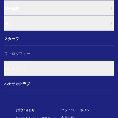
U-18
試合日程
U-15
西U-15
U-18
和歌山U-15
選手
U-15
U-12
西U-15
ガールズU-18
U-18
和歌山U-15
スタッフ
ガールズU-15
U-15
U-12
セレクション
西U-15
ガールズU-18
和歌山U-15
フィロソフィー
ガールズU-15
U-12
ガールズU-18
セレクション
ガールズU-15
アカデミー セレクション
ハナサカクラブ
お問い合わせ
プライバシーポリシー
ソーシャルメディアポリシー
利用規約