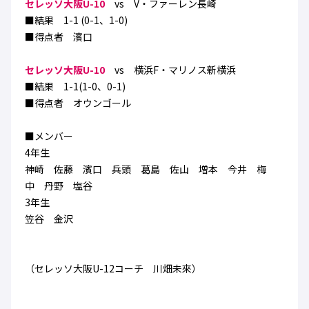
セレッソ大阪U-10
vs V・ファーレン長崎
ハナサカクラブ
■結果 1-1 (0-1、1-0)
ガールズU-15
U-12
ガールズU-18
■得点者 濱口
アカデミー
セレッソ大阪
レディース
セレクション
ガールズU-15
セレッソ大阪U-10
vs 横浜F・マリノス新横浜
■結果 1-1(1-0、0-1)
■得点者 オウンゴール
■メンバー
4年生
神崎 佐藤 濱口 兵頭 葛島 佐山 増本 今井 梅
中 丹野 塩谷
3年生
笠谷 金沢
（セレッソ大阪U-12コーチ 川畑未來）