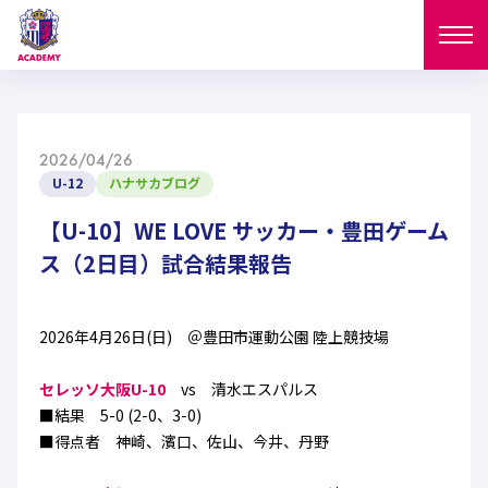
ニュース
2026/04/26
試合日程
U-12
ハナサカブログ
NEWS
ニュース
【U-10】WE LOVE サッカー・豊田ゲーム
選手
MATCH
ス（2日目）試合結果報告
試合日程
U-18
U-15
スタッフ
PLAYERS
2026年4月26日(日) ＠豊田市運動公園 陸上競技場
西U-15
和歌山U-15
選手
U-18
U-15
セレクション
セレッソ大阪U-10
vs 清水エスパルス
U-12
ガールズU-18
西U-15
■結果 5-0 (2-0、3-0)
和歌山U-15
U-18
U-15
フィロソフィー
■得点者 神崎、濱口、佐山、今井、丹野
ガールズU-15
SELECTION
セレクション
U-12
ガールズU-18
西U-15
和歌山U-15
セレクション