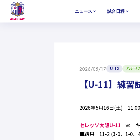
ニュース
試合日程
U-18
U-18
U-18
アカデミー
NEWS
MATCH
PLAYERS
SELECTION
セレクション
ニュース
試合日程
選手
セレクション
U-12
U-12
U-12
U-12
ハナサ
2026/05/17
【U-11】練
2026年5月16日(土) 11
セレッソ大阪U-11
vs 
■結果 11-2 (3-0、1-0、