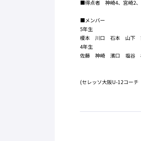
■得点者 神崎4、宮崎2
■メンバー
5年生
榎本 川口 石本 山下 
4年生
佐藤 神崎 濱口 塩谷 
(セレッソ大阪U-12コー