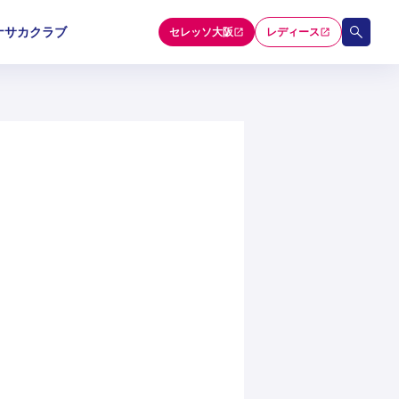
ナサカクラブ
セレッソ大阪
レディース
和歌山U-15
和歌山U-15
和歌山U-15
5
5
5
セレクション