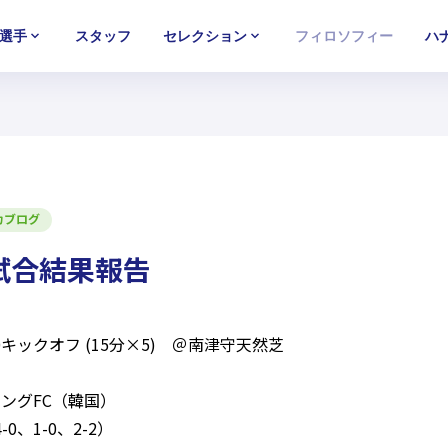
選手
スタッフ
セレクション
フィロソフィー
ハ
U-15
U-15
U-15
西U-15
西U-15
西U-15
ガールズU-18
ガールズU-18
ガールズU-18
ガールズU-1
ガールズU-1
ガールズU-1
カブログ
習試合結果報告
:00キックオフ (15分×5) ＠南津守天然芝
キングFC（韓国）
4-0、1-0、2-2）