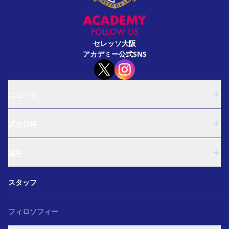
FOLLOW US
セレッソ大阪
アカデミー公式SNS
ニュース
U-18
試合日程
U-15
西U-15
U-18
和歌山U-15
選手
U-15
U-12
西U-15
ガールズU-18
U-18
和歌山U-15
スタッフ
ガールズU-15
U-15
U-12
セレクション
西U-15
ガールズU-18
和歌山U-15
フィロソフィー
ガールズU-15
U-12