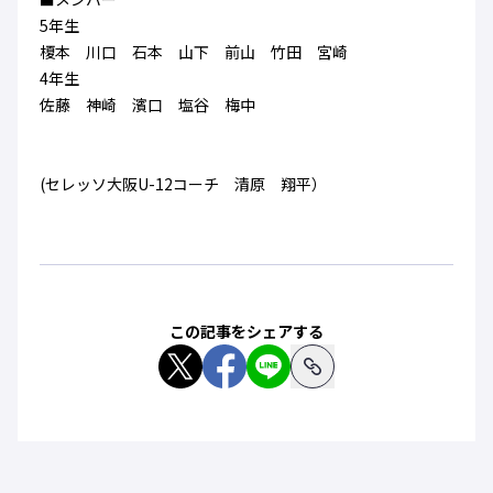
ハナサカクラブ
5年生
ガールズU-15
U-12
ガールズU-18
榎本 川口 石本 山下 前山 竹田 宮崎
アカデミー
セレッソ大阪
レディース
4年生
セレクション
ガールズU-15
佐藤 神崎 濱口 塩谷 梅中
(セレッソ大阪U-12コーチ 清原 翔平）
この記事をシェアする