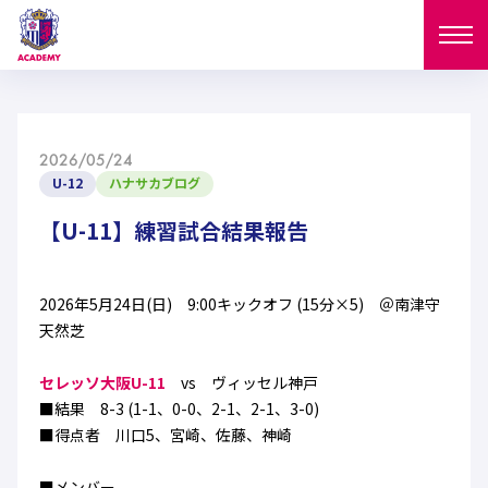
ニュース
2026/05/24
試合日程
U-12
ハナサカブログ
NEWS
ニュース
【U-11】練習試合結果報告
選手
MATCH
試合日程
U-18
U-15
スタッフ
2026年5月24日(日) 9:00キックオフ (15分×5) ＠南津守
PLAYERS
天然芝
西U-15
和歌山U-15
選手
U-18
U-15
セレクション
セレッソ大阪U-11
vs ヴィッセル神戸
U-12
ガールズU-18
■結果 8-3 (1-1、0-0、2-1、2-1、3-0)
西U-15
和歌山U-15
U-18
U-15
■得点者 川口5、宮崎、佐藤、神崎
フィロソフィー
ガールズU-15
SELECTION
セレクション
U-12
ガールズU-18
西U-15
和歌山U-15
セレクション
■メンバー