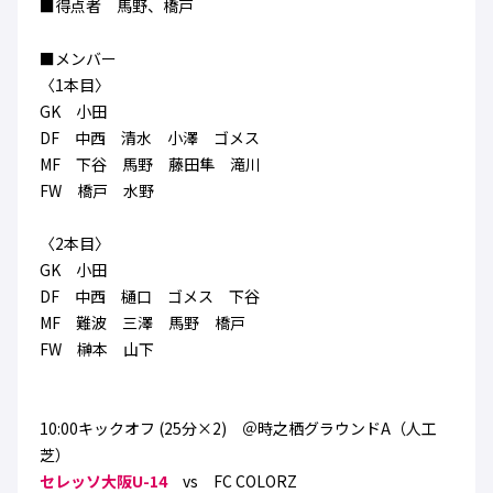
■得点者 馬野、橋戸
ハナサカクラブ
ガールズU-15
U-12
ガールズU-18
■メンバー
アカデミー
セレッソ大阪
レディース
〈1本目〉
セレクション
ガールズU-15
GK 小田
DF 中西 清水 小澤 ゴメス
MF 下谷 馬野 藤田隼 滝川
FW 橋戸 水野
〈2本目〉
GK 小田
DF 中西 樋口 ゴメス 下谷
MF 難波 三澤 馬野 橋戸
FW 榊本 山下
10:00キックオフ (25分×2) ＠時之栖グラウンドA（人工
芝）
セレッソ大阪U-14
vs FC COLORZ