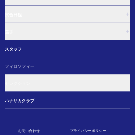
U-18
試合日程
U-15
西U-15
U-18
和歌山U-15
選手
U-15
U-12
西U-15
ガールズU-18
U-18
和歌山U-15
スタッフ
ガールズU-15
U-15
U-12
セレクション
西U-15
ガールズU-18
和歌山U-15
フィロソフィー
ガールズU-15
U-12
ガールズU-18
セレクション
ガールズU-15
アカデミー セレクション
ハナサカクラブ
お問い合わせ
プライバシーポリシー