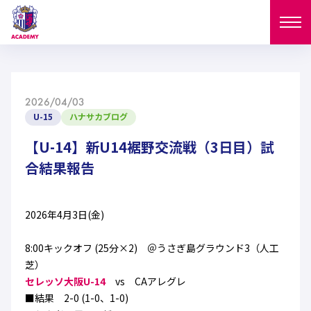
ニュース
2026/04/03
試合日程
U-15
ハナサカブログ
NEWS
ニュース
【U-14】新U14裾野交流戦（3日目）試
選手
MATCH
合結果報告
試合日程
U-18
U-15
スタッフ
PLAYERS
2026年4月3日(金)
西U-15
和歌山U-15
選手
U-18
U-15
セレクション
8:00キックオフ (25分×2) ＠うさぎ島グラウンド3（人工
U-12
ガールズU-18
西U-15
芝）
和歌山U-15
U-18
U-15
フィロソフィー
セレッソ大阪U-14
vs CAアレグレ
ガールズU-15
SELECTION
セレクション
■結果 2-0 (1-0、1-0)
U-12
ガールズU-18
西U-15
和歌山U-15
セレクション