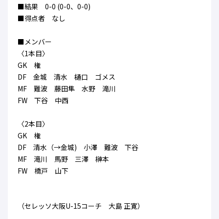
■結果 0-0 (0-0、0-0)
■得点者 なし
■メンバー
〈1本目〉
GK 権
DF 金城 清水 樋口 ゴメス
MF 難波 藤田隼 水野 滝川
FW 下谷 中西
〈2本目〉
GK 権
DF 清水（→金城) 小澤 難波 下谷
MF 滝川 馬野 三澤 榊本
FW 橋戸 山下
（セレッソ大阪U-15コーチ 大島 正寛）