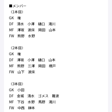
ハナサカクラブ
■メンバー
ガールズU-15
U-12
ガールズU-18
〈1本目〉
アカデミー
セレッソ大阪
レディース
GK 権
セレクション
ガールズU-15
DF 清水 小澤 樋口 滝川
MF 澤坂 波床 岡田 山本
FW 熊野 水野
〈2本目〉
GK 権
DF 澤坂 小澤 樋口 山本
MF 熊野 三澤 岡田 橋戸
FW 山下 波床
〈3本目〉
GK 小田
DF 金城 清水 ゴメス 難波
MF 下谷 水野 馬野 滝川
FW 中西 榊本