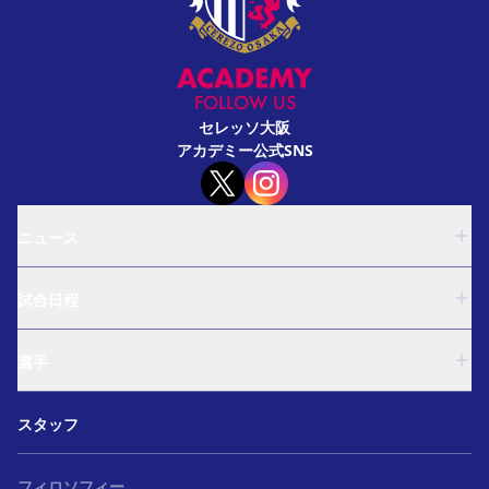
FOLLOW US
セレッソ大阪
アカデミー公式SNS
ニュース
U-18
試合日程
U-15
西U-15
U-18
和歌山U-15
選手
U-15
U-12
西U-15
ガールズU-18
U-18
和歌山U-15
スタッフ
ガールズU-15
U-15
U-12
セレクション
西U-15
ガールズU-18
和歌山U-15
フィロソフィー
ガールズU-15