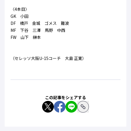
〈4本目〉
GK 小田
DF 橋戸 金城 ゴメス 難波
MF 下谷 三澤 馬野 中西
FW 山下 榊本
（セレッソ大阪U-15コーチ 大島 正寛）
この記事をシェアする