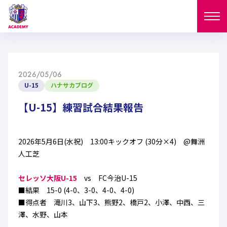
ニュース
2026/05/06
試合日程
U-15
ハナサカブログ
NEWS
ニュース
【U-15】練習試合結果報告
選手
MATCH
試合日程
U-18
U-15
スタッフ
2026年5月6日(水祝) 13:00キックオフ (30分×4) @舞洲
PLAYERS
人工芝
西U-15
和歌山U-15
選手
U-18
U-15
セレクション
セレッソ大阪U-15
vs FC今治U-15
U-12
ガールズU-18
■結果 15-0 (4-0、3-0、4-0、4-0)
西U-15
和歌山U-15
U-18
U-15
■得点者 滝川3、山下3、熊野2、橋戸2、小澤、中西、三
フィロソフィー
ガールズU-15
SELECTION
セレクション
澤、水野、山本
U-12
ガールズU-18
西U-15
和歌山U-15
セレクション