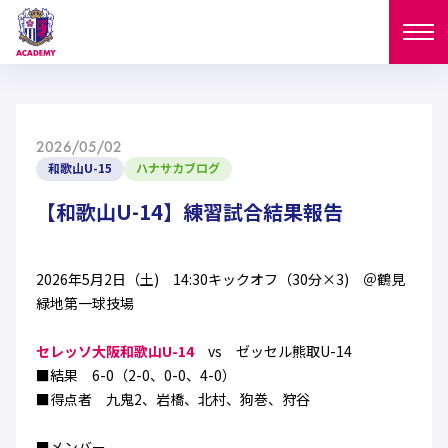
ニュース
2026/05/02
試合日程
和歌山U-15
ハナサカブログ
NEWS
ニュース
【和歌山U-14】練習試合結果報告
選手
MATCH
試合日程
U-18
U-15
スタッフ
2026年5月2日（土) 14:30キックオフ（30分×3) ＠鶴見
PLAYERS
緑地第一球技場
西U-15
和歌山U-15
選手
U-18
U-15
セレクション
セレッソ大阪和歌山U-14
vs ゼッセル熊取U-14
U-12
ガールズU-18
■結果 6-0（2-0、0-0、4-0）
西U-15
和歌山U-15
U-18
U-15
■得点者 九鬼2、岩橋、北村、狗巻、狩谷
フィロソフィー
ガールズU-15
SELECTION
セレクション
U-12
ガールズU-18
西U-15
和歌山U-15
セレクション
■メンバー