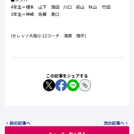
ハナサカクラブ
4年生＝榎本 山下 清田 川口 前山 秋山 竹田
ガールズU-15
U-12
ガールズU-18
3年生＝神崎 佐藤 濱口
アカデミー
セレッソ大阪
レディース
セレクション
ガールズU-15
(セレッソ大阪U-12コーチ 清原 翔平)
この記事をシェアする
前の記事へ
次の記事へ