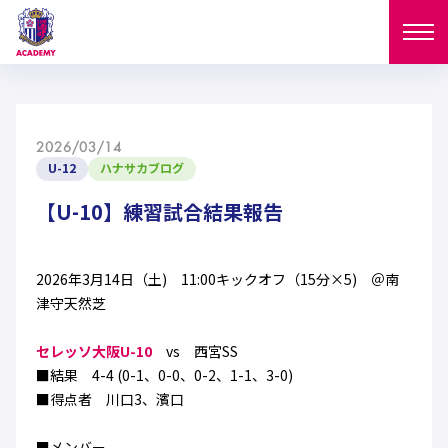
ニュース
2026/03/14
試合日程
U-12
ハナサカブログ
NEWS
ニュース
【U-10】練習試合結果報告
選手
MATCH
試合日程
U-18
U-15
スタッフ
2026年3月14日（土) 11:00キックオフ（15分×5) ＠南
PLAYERS
津守天然芝
西U-15
和歌山U-15
選手
U-18
U-15
セレクション
セレッソ大阪U-10
vs 西宮SS
U-12
ガールズU-18
■結果 4-4 (0-1、0-0、0-2、1-1、3-0)
西U-15
和歌山U-15
U-18
U-15
■得点者 川口3、濱口
フィロソフィー
ガールズU-15
SELECTION
セレクション
U-12
ガールズU-18
西U-15
和歌山U-15
セレクション
■メンバー