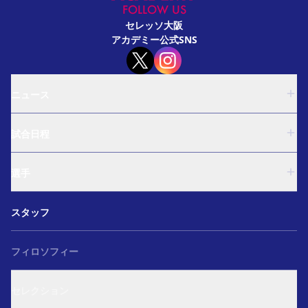
FOLLOW US
セレッソ大阪
アカデミー公式SNS
ニュース
U-18
試合日程
U-15
西U-15
U-18
和歌山U-15
選手
U-15
U-12
西U-15
ガールズU-18
U-18
和歌山U-15
スタッフ
ガールズU-15
U-15
U-12
セレクション
西U-15
ガールズU-18
和歌山U-15
フィロソフィー
ガールズU-15
U-12
ガールズU-18
セレクション
ガールズU-15