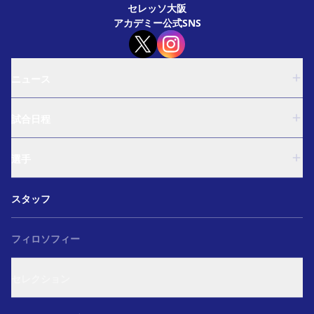
セレッソ大阪
アカデミー公式SNS
ニュース
U-18
試合日程
U-15
西U-15
U-18
和歌山U-15
選手
U-15
U-12
西U-15
ガールズU-18
U-18
和歌山U-15
スタッフ
ガールズU-15
U-15
U-12
セレクション
西U-15
ガールズU-18
和歌山U-15
フィロソフィー
ガールズU-15
U-12
ガールズU-18
セレクション
ガールズU-15