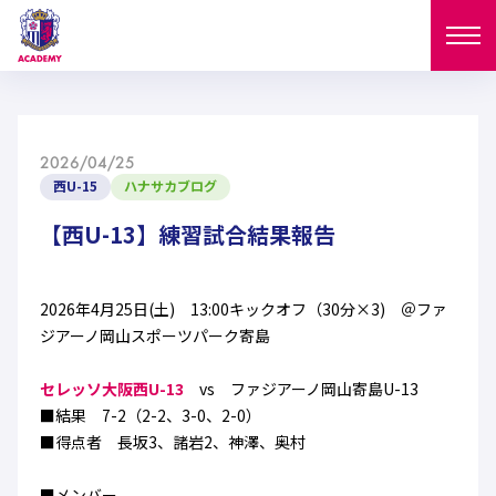
ニュース
2026/04/25
試合日程
西U-15
ハナサカブログ
NEWS
ニュース
【西U-13】練習試合結果報告
選手
MATCH
試合日程
U-18
U-15
スタッフ
2026年4月25日(土) 13:00キックオフ（30分×3) ＠ファ
PLAYERS
ジアーノ岡山スポーツパーク寄島
西U-15
和歌山U-15
選手
U-18
U-15
セレクション
セレッソ大阪西U-13
vs ファジアーノ岡山寄島U-13
U-12
ガールズU-18
■結果 7-2（2-2、3-0、2-0）
西U-15
和歌山U-15
U-18
U-15
■得点者 長坂3、諸岩2、神澤、奥村
フィロソフィー
ガールズU-15
SELECTION
セレクション
U-12
ガールズU-18
西U-15
和歌山U-15
セレクション
■メンバー