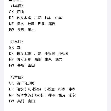
ハナサカクラブ
〈1本目〉
ガールズU-15
U-12
ガールズU-18
GK 田中
アカデミー
セレッソ大阪
レディース
DF 佐々木雄 川嵜 杉本 中本
セレクション
ガールズU-15
MF 清水 神澤 塩見 諸岩
FW 長坂 奧村
〈2本目〉
GK 森
DF 佐々木雄 川嵜 小松憲 小松奏
MF 佐々木奏 福永 末永 諸岩
FW 長坂 山田
〈3本目〉
GK 森 (→田中)
DF 清水 (→小松奏) 小松憲 杉本 中本
MF 佐々木奏 (→末永) 神澤 塩見 福永
FW 奥村 山田