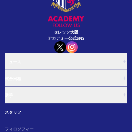
FOLLOW US
セレッソ大阪
アカデミー公式SNS
ニュース
U-18
試合日程
U-15
西U-15
U-18
和歌山U-15
選手
U-15
U-12
西U-15
ガールズU-18
U-18
和歌山U-15
スタッフ
ガールズU-15
U-15
U-12
セレクション
西U-15
ガールズU-18
和歌山U-15
フィロソフィー
ガールズU-15