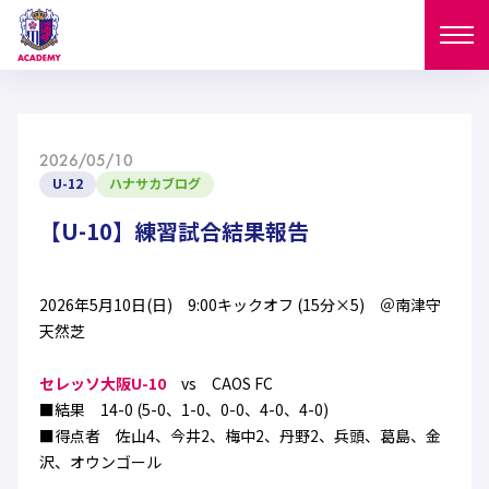
ニュース
2026/05/10
試合日程
U-12
ハナサカブログ
NEWS
ニュース
【U-10】練習試合結果報告
選手
MATCH
試合日程
U-18
U-15
スタッフ
2026年5月10日(日) 9:00キックオフ (15分×5) ＠南津守
PLAYERS
天然芝
西U-15
和歌山U-15
選手
U-18
U-15
セレクション
セレッソ大阪U-10
vs CAOS FC
U-12
ガールズU-18
■結果 14-0 (5-0、1-0、0-0、4-0、4-0)
西U-15
和歌山U-15
U-18
U-15
■得点者 佐山4、今井2、梅中2、丹野2、兵頭、葛島、金
フィロソフィー
ガールズU-15
SELECTION
セレクション
沢、オウンゴール
U-12
ガールズU-18
西U-15
和歌山U-15
セレクション