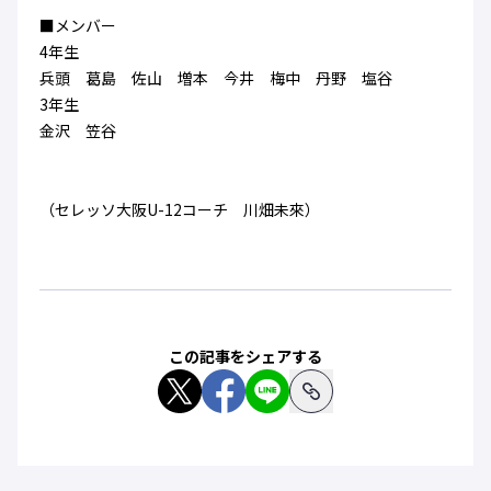
ハナサカクラブ
■メンバー
ガールズU-15
U-12
ガールズU-18
4年生
アカデミー
セレッソ大阪
レディース
兵頭 葛島 佐山 増本 今井 梅中 丹野 塩谷
セレクション
ガールズU-15
3年生
金沢 笠谷
（セレッソ大阪U-12コーチ 川畑未來）
この記事をシェアする