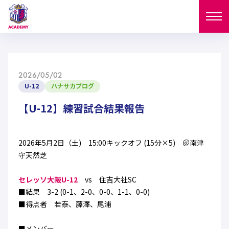
ニュース
2026/05/02
試合日程
U-12
ハナサカブログ
NEWS
ニュース
【U-12】練習試合結果報告
選手
MATCH
試合日程
U-18
U-15
スタッフ
2026年5月2日（土) 15:00キックオフ (15分×5) ＠南津
PLAYERS
守天然芝
西U-15
和歌山U-15
選手
U-18
U-15
セレクション
セレッソ大阪U-12
vs 住吉大社SC
U-12
ガールズU-18
■結果 3-2 (0-1、2-0、0-0、1-1、0-0)
西U-15
和歌山U-15
U-18
U-15
■得点者 若泰、藤澤、尾浦
フィロソフィー
ガールズU-15
SELECTION
セレクション
U-12
ガールズU-18
西U-15
和歌山U-15
セレクション
■メンバー