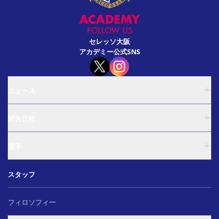
FOLLOW US
セレッソ大阪
アカデミー公式SNS
ニュース
U-18
試合日程
U-15
西U-15
U-18
和歌山U-15
選手
U-15
U-12
西U-15
ガールズU-18
U-18
和歌山U-15
スタッフ
ガールズU-15
U-15
U-12
セレクション
西U-15
ガールズU-18
和歌山U-15
フィロソフィー
ガールズU-15
U-12