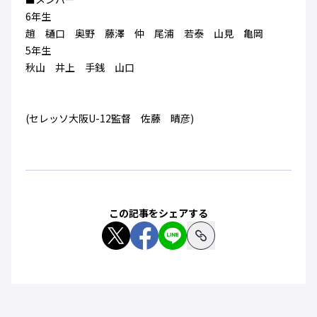
ハナサカクラブ
6年生
ガールズU-15
U-12
ガールズU-18
趙 樋口 奥野 藤澤 仲 尾浦 若泰 山見 亀岡
アカデミー
セレッソ大阪
レディース
5年生
セレクション
ガールズU-15
秋山 井上 手銭 山口
(セレッソ大阪U-12監督 佐藤 晴彦)
この記事をシェアする