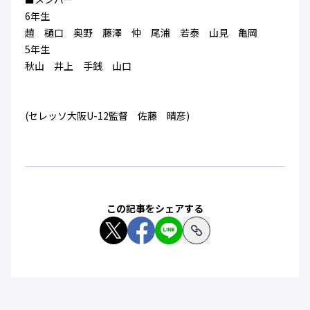
ハナサカクラブ
6年生
ガールズU-15
U-12
ガールズU-18
趙 樋口 奥野 藤澤 仲 尾浦 若泰 山見 亀岡
アカデミー
セレッソ大阪
レディース
5年生
セレクション
ガールズU-15
秋山 井上 手銭 山口
(セレッソ大阪U-12監督 佐藤 晴彦)
この記事をシェアする