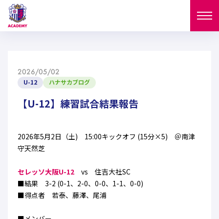
ニュース
2026/05/02
試合日程
U-12
ハナサカブログ
NEWS
ニュース
【U-12】練習試合結果報告
選手
MATCH
試合日程
U-18
U-15
スタッフ
2026年5月2日（土) 15:00キックオフ (15分×5) ＠南津
PLAYERS
守天然芝
西U-15
和歌山U-15
選手
U-18
U-15
セレクション
セレッソ大阪U-12
vs 住吉大社SC
U-12
ガールズU-18
■結果 3-2 (0-1、2-0、0-0、1-1、0-0)
西U-15
和歌山U-15
U-18
U-15
■得点者 若泰、藤澤、尾浦
フィロソフィー
ガールズU-15
SELECTION
セレクション
U-12
ガールズU-18
西U-15
和歌山U-15
セレクション
■メンバー