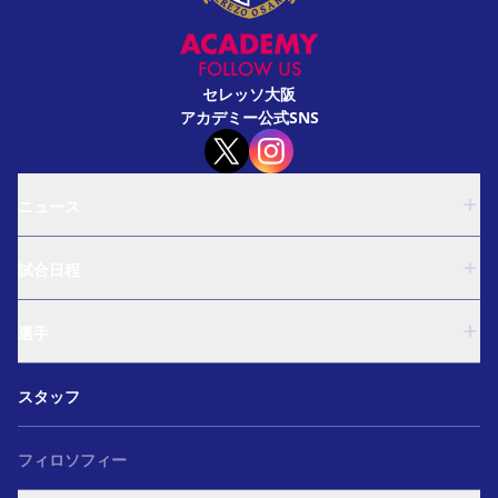
FOLLOW US
セレッソ大阪
アカデミー公式SNS
ニュース
U-18
試合日程
U-15
西U-15
U-18
和歌山U-15
選手
U-15
U-12
西U-15
ガールズU-18
U-18
和歌山U-15
スタッフ
ガールズU-15
U-15
U-12
セレクション
西U-15
ガールズU-18
和歌山U-15
フィロソフィー
ガールズU-15
U-12