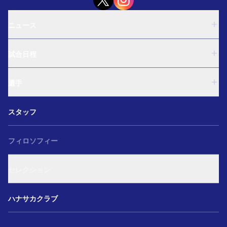
ニュース
U-18
試合日程
U-15
西U-15
U-18
和歌山U-15
選手
U-15
U-12
西U-15
ガールズU-18
U-18
和歌山U-15
スタッフ
ガールズU-15
U-15
U-12
セレクション
西U-15
ガールズU-18
和歌山U-15
フィロソフィー
ガールズU-15
U-12
ガールズU-18
セレクション
ガールズU-15
アカデミー セレクション
ハナサカクラブ