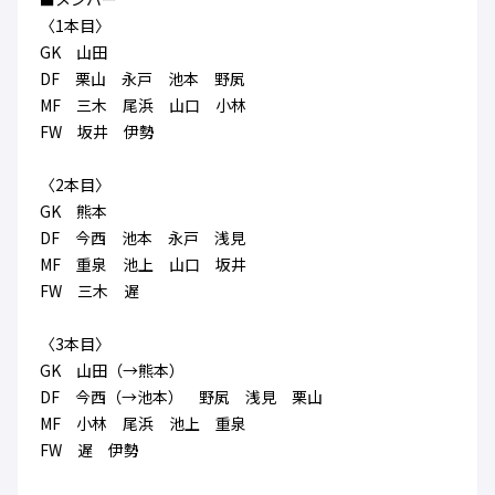
ハナサカクラブ
〈1本目〉
ガールズU-15
U-12
ガールズU-18
GK 山田
アカデミー
セレッソ大阪
レディース
DF 栗山 永戸 池本 野㞍
セレクション
ガールズU-15
MF 三木 尾浜 山口 小林
FW 坂井 伊勢
〈2本目〉
GK 熊本
DF 今西 池本 永戸 浅見
MF 重泉 池上 山口 坂井
FW 三木 遅
〈3本目〉
GK 山田（→熊本）
DF 今西（→池本） 野㞍 浅見 栗山
MF 小林 尾浜 池上 重泉
FW 遅 伊勢