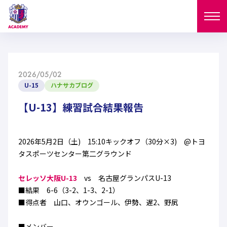
ニュース
2026/05/02
試合日程
U-15
ハナサカブログ
NEWS
ニュース
【U-13】練習試合結果報告
選手
MATCH
試合日程
U-18
U-15
スタッフ
2026年5月2日（土) 15:10キックオフ（30分×3) @トヨ
PLAYERS
タスポーツセンター第二グラウンド
西U-15
和歌山U-15
選手
U-18
U-15
セレクション
セレッソ大阪U-13
vs 名古屋グランパスU-13
U-12
ガールズU-18
■結果 6-6（3-2、1-3、2-1）
西U-15
和歌山U-15
U-18
U-15
■得点者 山口、オウンゴール、伊勢、遅2、野㞍
フィロソフィー
ガールズU-15
SELECTION
セレクション
U-12
ガールズU-18
西U-15
和歌山U-15
セレクション
■メンバー