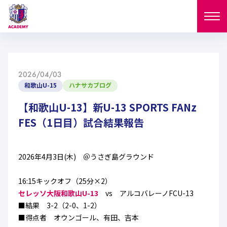
ニュース
2026/04/03
試合日程
和歌山U-15
ハナサカブログ
NEWS
ニュース
【和歌山U-13】新U-13 SPORTS FANz
選手
MATCH
FES（1日目）試合結果報告
試合日程
U-18
U-15
スタッフ
PLAYERS
2026年4月3日(木) ＠うさぎ島グラウンド
西U-15
和歌山U-15
選手
U-18
U-15
セレクション
16:15キックオフ（25分×2）
U-12
ガールズU-18
西U-15
セレッソ大阪和歌山U-13
vs アルコバレーノFCU-13
和歌山U-15
U-18
U-15
フィロソフィー
■結果 3-2（2-0、1-2）
ガールズU-15
SELECTION
セレクション
■得点者 オウンゴール、有田、吉本
U-12
ガールズU-18
西U-15
和歌山U-15
セレクション