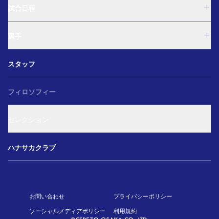
U-18
試合日程
U-15
西U-15
U-18
和歌山U-15
選手
U-15
U-12
西U-15
ガールズU-18
U-18
和歌山U-15
スタッフ
ガールズU-15
U-15
U-12
セレクション
西U-15
ガールズU-18
和歌山U-15
フィロソフィー
ガールズU-15
U-12
ガールズU-18
セレクション
ガールズU-15
アカデミー セレクション
ハナサカクラブ
お問い合わせ
プライバシーポリシー
ソーシャルメディアポリシー
利用規約