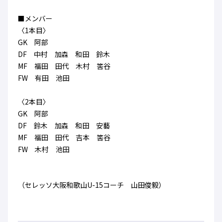
■メンバー
〈1本目〉
GK 阿部
DF 中村 加森 和田 鈴木
MF 福田 田代 木村 筈谷
FW 有田 池田
〈2本目〉
GK 阿部
DF 鈴木 加森 和田 安藝
MF 福田 田代 吉本 筈谷
FW 木村 池田
（セレッソ大阪和歌山U-15コーチ 山田俊毅）