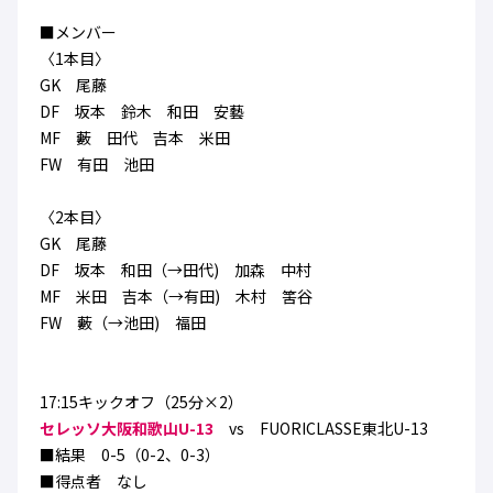
ハナサカクラブ
■メンバー
ガールズU-15
U-12
ガールズU-18
〈1本目〉
アカデミー
セレッソ大阪
レディース
GK 尾藤
セレクション
ガールズU-15
DF 坂本 鈴木 和田 安藝
MF 藪 田代 吉本 米田
FW 有田 池田
〈2本目〉
GK 尾藤
DF 坂本 和田（→田代) 加森 中村
MF 米田 吉本（→有田) 木村 筈谷
FW 藪（→池田) 福田
17:15キックオフ（25分×2）
セレッソ大阪和歌山U-13
vs FUORICLASSE東北U-13
■結果 0-5（0-2、0-3）
■得点者 なし