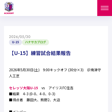
ニュース
2026/05/30
試合日程
U-15
ハナサカブログ
NEWS
ニュース
【U-15】練習試合結果報告
選手
MATCH
試合日程
U-18
U-15
スタッフ
2026年5月30日(土) 9:00キックオフ (30分×3) ＠南津守
PLAYERS
人工芝
西U-15
和歌山U-15
選手
U-18
U-15
セレクション
セレッソ大阪U-15
vs アイリスFC住吉
U-12
ガールズU-18
■結果 4-3 (0-0、4-0、0-3)
西U-15
和歌山U-15
U-18
U-15
■得点者 藤田大、熊野2、大迫
フィロソフィー
ガールズU-15
SELECTION
セレクション
U-12
ガールズU-18
西U-15
和歌山U-15
セレクション
■メンバー