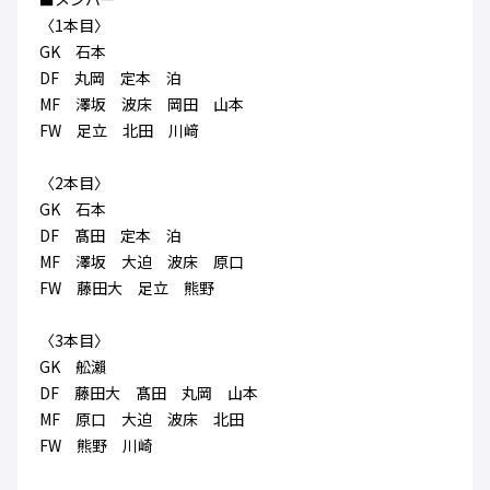
ハナサカクラブ
〈1本目〉
ガールズU-15
U-12
ガールズU-18
GK 石本
アカデミー
セレッソ大阪
レディース
DF 丸岡 定本 泊
セレクション
ガールズU-15
MF 澤坂 波床 岡田 山本
FW 足立 北田 川﨑
〈2本目〉
GK 石本
DF 髙田 定本 泊
MF 澤坂 大迫 波床 原口
FW 藤田大 足立 熊野
〈3本目〉
GK 舩瀨
DF 藤田大 髙田 丸岡 山本
MF 原口 大迫 波床 北田
FW 熊野 川崎