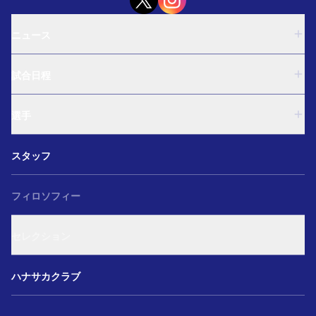
ニュース
U-18
試合日程
U-15
西U-15
U-18
和歌山U-15
選手
U-15
U-12
西U-15
ガールズU-18
U-18
和歌山U-15
スタッフ
ガールズU-15
U-15
U-12
セレクション
西U-15
ガールズU-18
和歌山U-15
フィロソフィー
ガールズU-15
U-12
ガールズU-18
セレクション
ガールズU-15
アカデミー セレクション
ハナサカクラブ