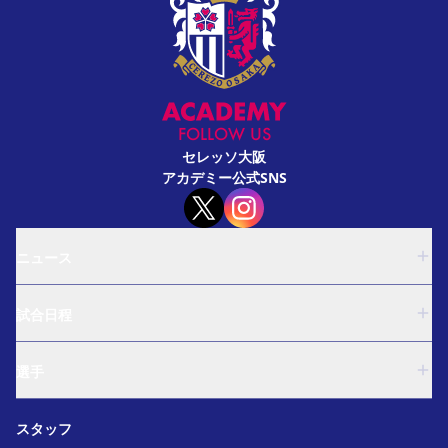
FOLLOW US
セレッソ大阪
アカデミー公式SNS
ニュース
U-18
試合日程
U-15
西U-15
U-18
和歌山U-15
選手
U-15
U-12
西U-15
ガールズU-18
U-18
和歌山U-15
スタッフ
ガールズU-15
U-15
U-12