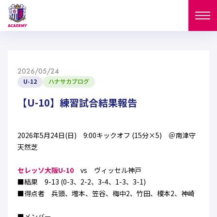
ニュース
2026/05/24
試合日程
U-12
ハナサカブログ
NEWS
ニュース
【U-10】練習試合結果報告
選手
MATCH
試合日程
U-18
U-15
スタッフ
2026年5月24日(日) 9:00キックオフ (15分×5) ＠南津守
PLAYERS
天然芝
西U-15
和歌山U-15
選手
U-18
U-15
セレクション
セレッソ大阪U-10
vs ヴィッセル神戸
U-12
ガールズU-18
■結果 9-13 (0-3、2-2、3-4、1-3、3-1)
西U-15
和歌山U-15
U-18
U-15
■得点者 兵頭、増本、笠谷、梅中2、竹田、榎本2、神崎
フィロソフィー
ガールズU-15
SELECTION
セレクション
U-12
ガールズU-18
西U-15
和歌山U-15
セレクション
■メンバー