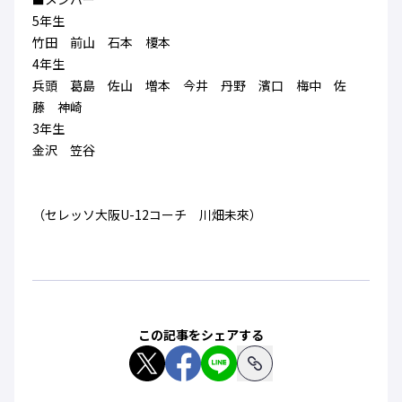
ハナサカクラブ
5年生
ガールズU-15
U-12
ガールズU-18
竹田 前山 石本 榎本
アカデミー
セレッソ大阪
レディース
4年生
セレクション
ガールズU-15
兵頭 葛島 佐山 増本 今井 丹野 濱口 梅中 佐
藤 神崎
3年生
金沢 笠谷
（セレッソ大阪U-12コーチ 川畑未來）
この記事をシェアする