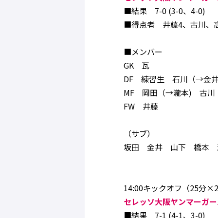
■結果 7-0 (3-0、4-0)
■得点者 井藤4、古川、
■メンバー
GK 瓦
DF 練習生 石川（→金井
MF 岡田（→瀧本) 古
FW 井藤
（サブ）
坂田 金井 山下 橋本 
14:00キックオフ（25分×2
セレッソ大阪ヤンマーガール
■結果 7-1 (4-1、3-0)