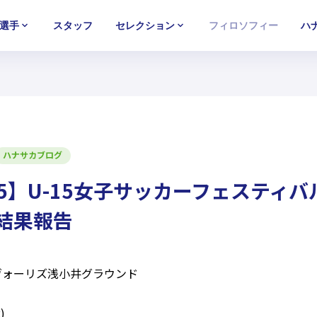
選手
スタッフ
セレクション
フィロソフィー
ハ
U-15
U-15
U-15
西U-15
西U-15
西U-15
ガールズU-18
ガールズU-18
ガールズU-18
ガールズU-1
ガールズU-1
ガールズU-1
ハナサカブログ
5】U-15女子サッカーフェスティバル
結果報告
 ＠ヴォーリズ浅小井グラウンド
)