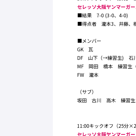
セレッソ大阪ヤンマーガール
■結果 7-0 (3-0、4-0)
■得点者 瀧本3、井藤、
■メンバー
GK 瓦
DF 山下（→練習生) 石
MF 岡田 橋本 練習生
FW 瀧本
（サブ）
坂田 古川 高木 練習生
11:00キックオフ（25分×2
セレッソ大阪ヤンマーガール