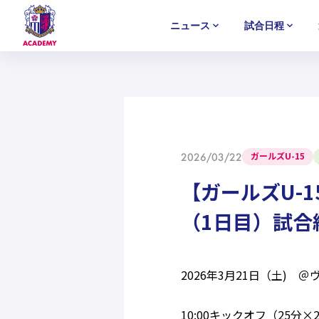
ニュース
試合日程
U-18
U-18
U-18
アカデミー
NEWS
MATCH
PLAYERS
SELECTION
セレクション
ニュース
試合日程
選手
セレクション
U-12
U-12
U-12
ガールズU-15
2026/03/22
【ガールズU-1
（1日目）試合
2026年3月21日（土)
10:00キックオフ（25分×2