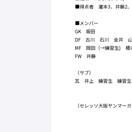
■得点者 瀧本3、井藤2、
■メンバー
GK 坂田
DF 古川 石川 金井 
MF 岡田（→練習生) 
FW 井藤
（サブ）
瓦 井上 練習生 練習生
（セレッソ大阪ヤンマーガ