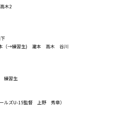
高木2
山下
橋本（→練習生) 瀧本 高木 谷川
 練習生
ールズU-15監督 上野 秀章）