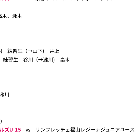
高木、瀧本
) 練習生（→山下) 井上
川 練習生 谷川（→瀧川) 高木
瀧川
)
ズU-15
vs サンフレッチェ福山レジーナジュニアユース