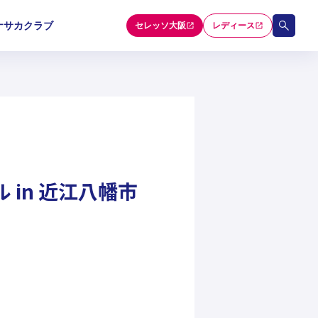
ナサカクラブ
セレッソ大阪
レディース
和歌山U-15
和歌山U-15
和歌山U-15
5
5
5
セレクション
 in 近江八幡市