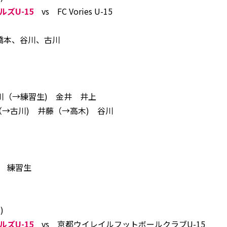
ズU-15
vs FC Vories U-15
橋本、谷川、古川
川（→練習生) 金井 井上
（→古川) 井藤（→高木) 谷川
 練習生
)
ズU-15
vs 京都ウイレイルフットボールクラブU-15