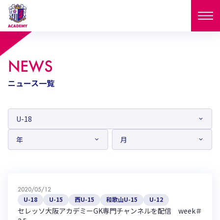
ニュース
NEWS
試合日程
ニュース一覧
NEWS
ニュース
選手
MATCH
試合日程
U-18
U-15
スタッフ
PLAYERS
西U-15
和歌山U-15
選手
U-18
U-15
セレクション
U-12
ガールズU-18
西U-15
和歌山U-15
2020/05/12
U-18
U-15
フィロソフィー
U-18
U-15
西U-15
和歌山U-15
U-12
ガールズU-15
SELECTION
セレクション
セレッソ大阪アカデミーGK専門チャンネルを配信 week＃
U-12
ガールズU-18
西U-15
和歌山U-15
セレクション