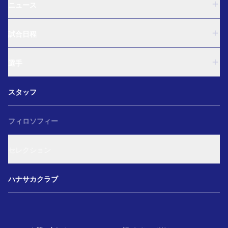
ニュース
U-18
試合日程
U-15
西U-15
U-18
和歌山U-15
選手
U-15
U-12
西U-15
ガールズU-18
U-18
和歌山U-15
スタッフ
ガールズU-15
U-15
U-12
セレクション
西U-15
ガールズU-18
和歌山U-15
フィロソフィー
ガールズU-15
U-12
ガールズU-18
セレクション
ガールズU-15
アカデミー セレクション
ハナサカクラブ