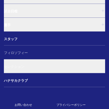
U-18
試合日程
U-15
西U-15
U-18
和歌山U-15
選手
U-15
U-12
西U-15
ガールズU-18
U-18
和歌山U-15
スタッフ
ガールズU-15
U-15
U-12
セレクション
西U-15
ガールズU-18
和歌山U-15
フィロソフィー
ガールズU-15
U-12
ガールズU-18
セレクション
ガールズU-15
アカデミー セレクション
ハナサカクラブ
お問い合わせ
プライバシーポリシー