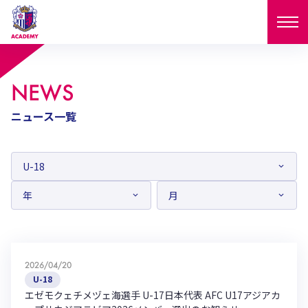
ニュース
NEWS
試合日程
ニュース一覧
NEWS
ニュース
選手
MATCH
試合日程
U-18
U-15
スタッフ
PLAYERS
西U-15
和歌山U-15
選手
U-18
U-15
セレクション
U-12
ガールズU-18
西U-15
和歌山U-15
2026/04/20
U-18
U-15
フィロソフィー
U-18
ガールズU-15
SELECTION
セレクション
エゼモクェチメヅェ海選手 U-17日本代表 AFC U17アジアカ
U-12
ガールズU-18
西U-15
和歌山U-15
セレクション