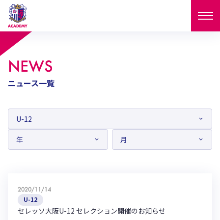
ニュース
NEWS
試合日程
ニュース一覧
NEWS
ニュース
選手
MATCH
試合日程
U-18
U-15
スタッフ
PLAYERS
西U-15
和歌山U-15
選手
U-18
U-15
セレクション
U-12
ガールズU-18
西U-15
和歌山U-15
2020/11/14
U-18
U-15
フィロソフィー
U-12
ガールズU-15
SELECTION
セレクション
セレッソ大阪U-12 セレクション開催のお知らせ
U-12
ガールズU-18
西U-15
和歌山U-15
セレクション