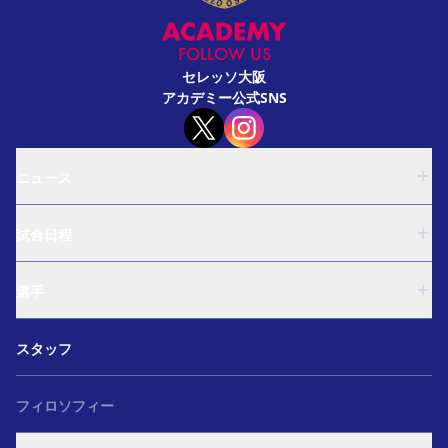
FOLLOW US
セレッソ大阪
アカデミー公式SNS
ニュース
U-18
試合日程
U-15
西U-15
U-18
和歌山U-15
選手
U-15
U-12
西U-15
ガールズU-18
U-18
和歌山U-15
スタッフ
ガールズU-15
U-15
U-12
セレクション
西U-15
ガールズU-18
和歌山U-15
フィロソフィー
ガールズU-15
U-12
ガールズU-18