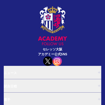
FOLLOW US
セレッソ大阪
アカデミー公式SNS
ニュース
U-18
試合日程
U-15
西U-15
U-18
和歌山U-15
選手
U-15
U-12