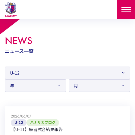
ニュース
NEWS
試合日程
ニュース一覧
NEWS
ニュース
選手
MATCH
試合日程
U-18
U-15
スタッフ
PLAYERS
西U-15
和歌山U-15
選手
U-18
U-15
セレクション
U-12
ガールズU-18
西U-15
和歌山U-15
2026/06/07
U-18
U-15
フィロソフィー
U-12
ハナサカブログ
ガールズU-15
SELECTION
セレクション
【U-11】練習試合結果報告
U-12
ガールズU-18
西U-15
和歌山U-15
セレクション