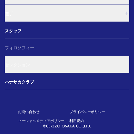
U-15
西U-15
U-18
和歌山U-15
選手
U-15
U-12
西U-15
ガールズU-18
U-18
和歌山U-15
スタッフ
ガールズU-15
U-15
U-12
セレクション
西U-15
ガールズU-18
和歌山U-15
フィロソフィー
ガールズU-15
U-12
ガールズU-18
セレクション
ガールズU-15
アカデミー セレクション
ハナサカクラブ
お問い合わせ
プライバシーポリシー
ソーシャルメディアポリシー
利用規約
©CEREZO OSAKA CO.,LTD.