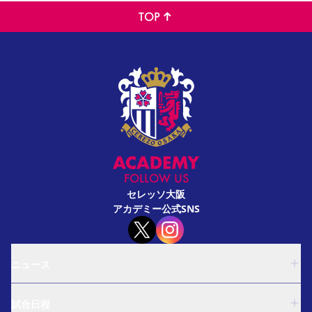
TOP
FOLLOW US
セレッソ大阪
アカデミー公式SNS
ニュース
U-18
試合日程