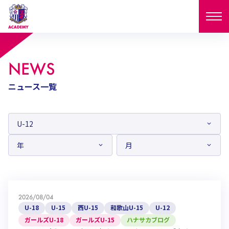
ニュース
NEWS
試合日程
ニュース一覧
NEWS
ニュース
選手
MATCH
試合日程
U-18
U-15
スタッフ
PLAYERS
西U-15
和歌山U-15
選手
U-18
U-15
セレクション
U-12
ガールズU-18
西U-15
和歌山U-15
2026/08/04
U-18
U-15
フィロソフィー
U-18
U-15
西U-15
和歌山U-15
U-12
ガールズU-15
SELECTION
セレクション
U-12
ガールズU-18
ガールズU-18
ガールズU-15
ハナサカブログ
西U-15
和歌山U-15
セレクション