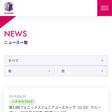
ニュース
NEWS
試合日程
ニュース一覧
NEWS
ニュース
選手
MATCH
試合日程
U-18
U-15
スタッフ
PLAYERS
西U-15
和歌山U-15
選手
U-18
U-15
セレクション
U-12
ガールズU-18
西U-15
和歌山U-15
2019/03/29
U-18
U-15
フィロソフィー
ハナサカブログ
ガールズU-15
SELECTION
セレクション
第13回フェニックスジュニアユースカップ（U-15）グルー
U-12
ガールズU-18
西U-15
和歌山U-15
セレクション