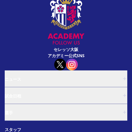
FOLLOW US
セレッソ大阪
アカデミー公式SNS
ニュース
U-18
試合日程
U-15
西U-15
U-18
和歌山U-15
選手
U-15
U-12
西U-15
ガールズU-18
U-18
和歌山U-15
スタッフ
ガールズU-15