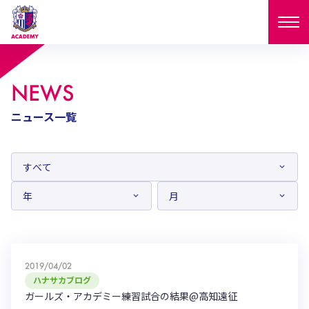
ニュース
NEWS
試合日程
ニュース一覧
NEWS
ニュース
選手
MATCH
試合日程
U-18
U-15
スタッフ
PLAYERS
西U-15
和歌山U-15
選手
U-18
U-15
セレクション
U-12
ガールズU-18
西U-15
和歌山U-15
2019/04/02
U-18
U-15
フィロソフィー
ハナサカブログ
ガールズU-15
SELECTION
セレクション
ガールズ・アカデミー練習試合の結果@高知遠征
U-12
ガールズU-18
西U-15
和歌山U-15
セレクション