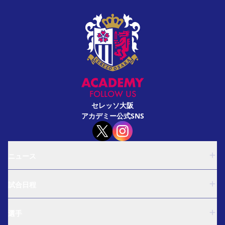
FOLLOW US
セレッソ大阪
アカデミー公式SNS
ニュース
U-18
試合日程
U-15
西U-15
U-18
和歌山U-15
選手
U-15
U-12