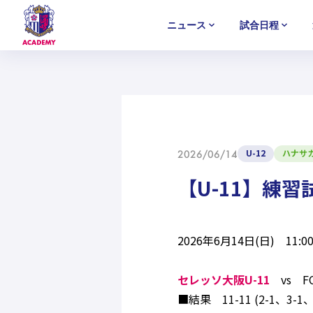
ニュース
試合日程
U-18
U-18
U-18
アカデミー
NEWS
MATCH
PLAYERS
SELECTION
セレクション
ニュース
試合日程
選手
セレクション
U-12
U-12
U-12
U-12
ハナサ
2026/06/14
【U-11】練
2026年6月14日(日) 11
セレッソ大阪U-11
vs FC
■結果 11-11 (2-1、3-1、