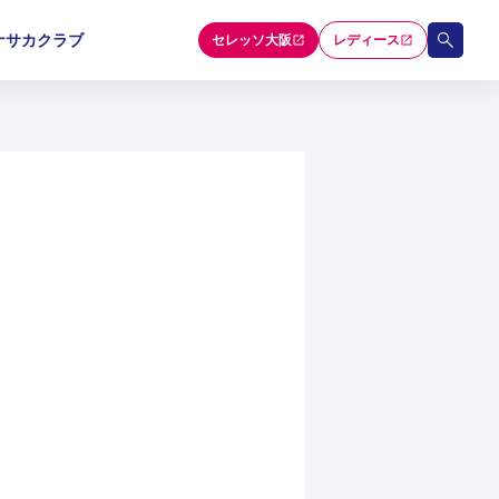
ナサカクラブ
セレッソ大阪
レディース
和歌山U-15
和歌山U-15
和歌山U-15
5
5
5
セレクション