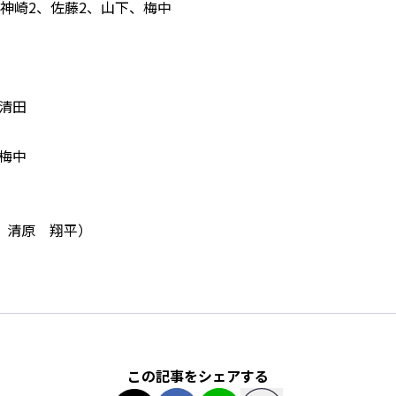
神崎2、佐藤2、山下、梅中
清田
梅中
チ 清原 翔平）
この記事をシェアする