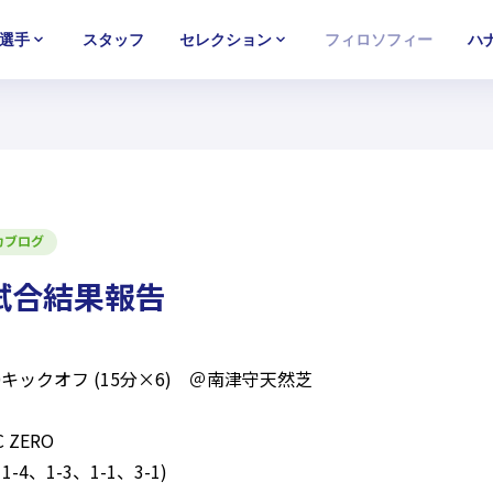
選手
スタッフ
セレクション
フィロソフィー
ハ
U-15
U-15
U-15
西U-15
西U-15
西U-15
ガールズU-18
ガールズU-18
ガールズU-18
ガールズU-1
ガールズU-1
ガールズU-1
カブログ
習試合結果報告
:00キックオフ (15分×6) ＠南津守天然芝
 ZERO
1-4、1-3、1-1、3-1)