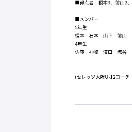
■得点者 榎本3、前山2、
■メンバー
5年生
榎本 石本 山下 前山 
4年生
佐藤 神崎 濱口 塩谷 
(セレッソ大阪U-12コー