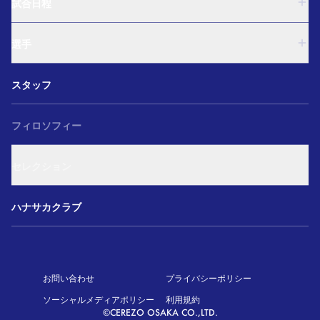
U-18
試合日程
U-15
西U-15
U-18
和歌山U-15
選手
U-15
U-12
西U-15
ガールズU-18
U-18
和歌山U-15
スタッフ
ガールズU-15
U-15
U-12
セレクション
西U-15
ガールズU-18
和歌山U-15
フィロソフィー
ガールズU-15
U-12
ガールズU-18
セレクション
ガールズU-15
アカデミー セレクション
ハナサカクラブ
お問い合わせ
プライバシーポリシー
ソーシャルメディアポリシー
利用規約
©CEREZO OSAKA CO.,LTD.