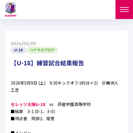
ニュース
2026/05/09
試合日程
U-18
ハナサカブログ
NEWS
ニュース
【U-18】練習試合結果報告
選手
MATCH
試合日程
U-18
U-15
スタッフ
2026年5月9日 (土) 9:30キックオフ (45分×2) ＠舞洲人
PLAYERS
工芝
西U-15
和歌山U-15
選手
U-18
U-15
セレクション
セレッソ大阪U-18
vs 芦屋学園高等学校
U-12
ガールズU-18
■結果 3-1 (0-1、3-0)
西U-15
和歌山U-15
U-18
U-15
■得点者 阿部2、尾嵜
フィロソフィー
ガールズU-15
SELECTION
セレクション
U-12
ガールズU-18
西U-15
和歌山U-15
セレクション
■メンバー