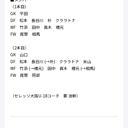
ハナサカクラブ
〈1本目〉
ガールズU-15
U-12
ガールズU-18
GK 平田
アカデミー
セレッソ大阪
レディース
DF 松本 長谷川 朴 クララトナ
セレクション
ガールズU-15
MF 竹添 田中 眞木 橋元
FW 尾嵜 相馬
〈2本目〉
GK 山口
DF 松本 長谷川 (→朴) クララトナ 米山
MF 竹添 (→橋元) 田中 眞木 橋元 (→相馬)
FW 尾嵜 阿部
（セレッソ大阪U-18コーチ 鄭 浩幹）