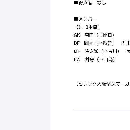
■得点者 なし
■メンバー
〈1、2本目〉
GK 原田（→関口）
DF 岡本（→越智） 吉
MF 牧之瀬（→古川） 
FW 井藤（→山崎）
（セレッソ大阪ヤンマーガ