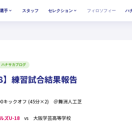
選手
スタッフ
セレクション
フィロソフィー
ハ
U-15
U-15
U-15
西U-15
西U-15
西U-15
ガールズU-18
ガールズU-18
ガールズU-18
ガールズU-1
ガールズU-1
ガールズU-1
ハナサカブログ
18】練習試合結果報告
:00キックオフ (45分×2) ＠舞洲人工芝
ズU-18
vs 大阪学芸高等学校