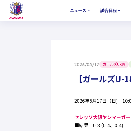
ニュース
試合日程
U-18
U-18
U-18
アカデミー
NEWS
MATCH
PLAYERS
SELECTION
セレクション
ニュース
試合日程
選手
セレクション
U-12
U-12
U-12
ガールズU-18
2026/05/17
【ガールズU-
2026年5月17日（日) 10
セレッソ大阪ヤンマーガール
■結果 0-8 (0-4、0-4)