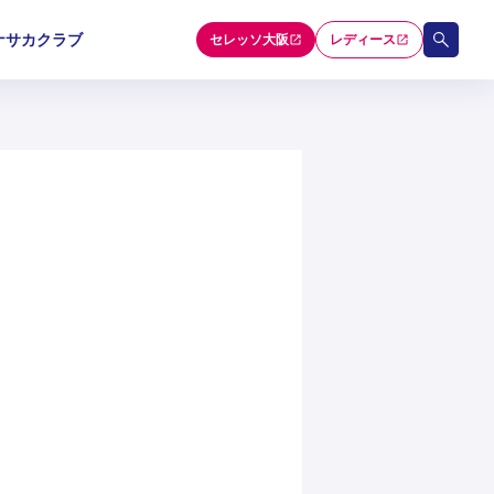
ナサカクラブ
セレッソ大阪
レディース
和歌山U-15
和歌山U-15
和歌山U-15
5
5
5
セレクション