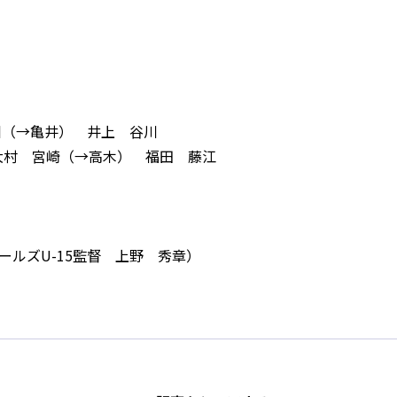
川（→亀井） 井上 谷川
大村 宮崎（→高木） 福田 藤江
ールズU-15監督 上野 秀章）