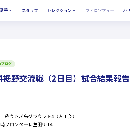
選手
スタッフ
セレクション
フィロソフィー
ハ
U-15
U-15
U-15
西U-15
西U-15
西U-15
ガールズU-18
ガールズU-18
ガールズU-18
ガールズU-1
ガールズU-1
ガールズU-1
カブログ
U14裾野交流戦（2日目）試合結果報告
分×2) ＠うさぎ島グラウンド4（人工芝）
崎フロンターレ生田U-14