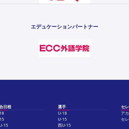
エデュケーションパートナー
合日程
選手
セレ
18
U-18
アカ
15
U-15
セレ
U-15
西U-15