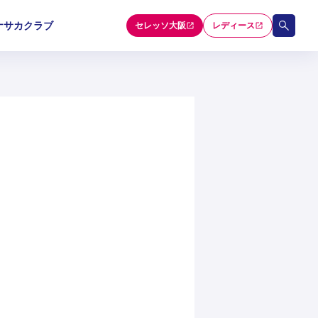
ナサカクラブ
セレッソ大阪
レディース
和歌山U-15
和歌山U-15
和歌山U-15
5
5
5
セレクション