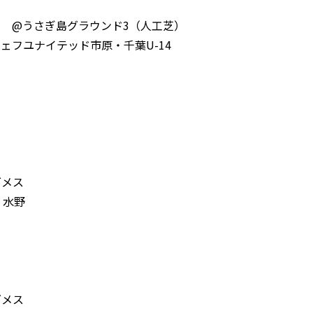
分×2) @うさぎ島グラウンド3（人工芝）
ェフユナイテッド市原・千葉U-14
ゴメス
 水野
ゴメス