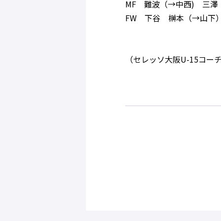
MF 難波（→中西) 三
FW 下谷 榊本（→山下
（セレッソ大阪U-15コー