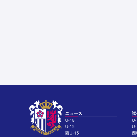
ニュース
試
U-18
U-
U-15
U-
西U-15
西