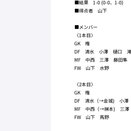
■結果 1-0 (0-0、1-0)
■得点者 山下
■メンバー
〈1本目〉
GK 権
DF 清水 小澤 樋口 
MF 中西 三澤 藤田隼
FW 山下 水野
〈2本目〉
GK 権
DF 清水（→金城) 小
MF 中西（→榊本) 三
FW 山下 馬野