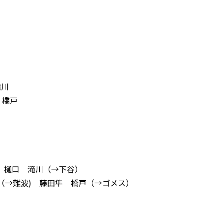
滝川
 橋戸
澤 樋口 滝川（→下谷）
澤（→難波) 藤田隼 橋戸（→ゴメス）