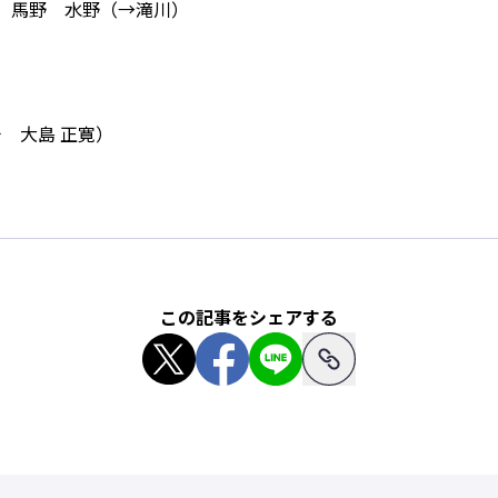
澤 馬野 水野（→滝川）
）
チ 大島 正寛）
この記事をシェアする