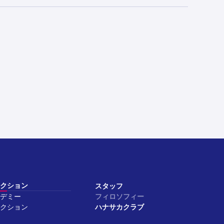
クション
スタッフ
デミー
フィロソフィー
クション
ハナサカクラブ