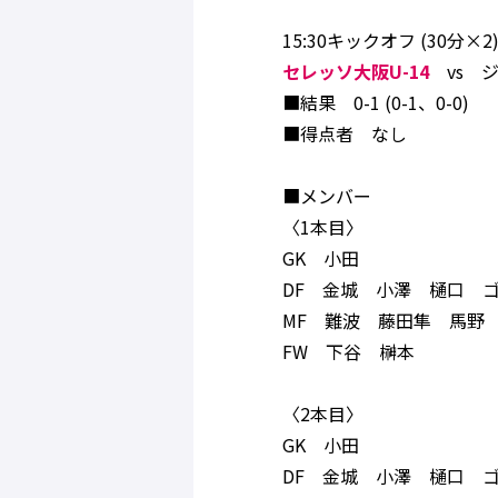
15:30キックオフ (30
セレッソ大阪U-14
vs ジ
■結果 0-1 (0-1、0-0)
■得点者 なし
■メンバー
〈1本目〉
GK 小田
DF 金城 小澤 樋口 
MF 難波 藤田隼 馬野
FW 下谷 榊本
〈2本目〉
GK 小田
DF 金城 小澤 樋口 