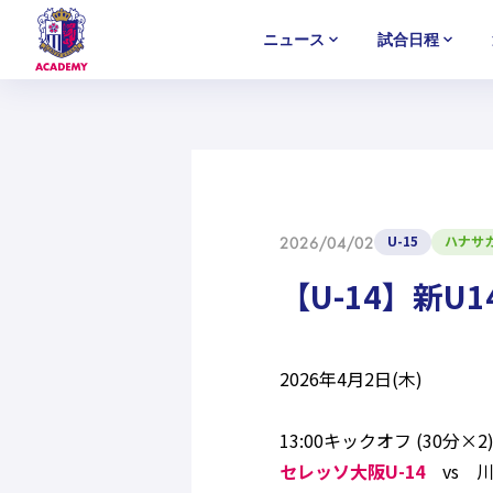
ニュース
試合日程
U-18
U-18
U-18
アカデミー
NEWS
MATCH
PLAYERS
SELECTION
セレクション
ニュース
試合日程
選手
セレクション
U-12
U-12
U-12
U-15
ハナサ
2026/04/02
【U-14】新
2026年4月2日(木)
13:00キックオフ (30
セレッソ大阪U-14
vs 川