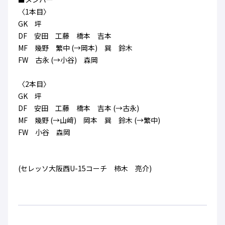
ハナサカクラブ
〈1本目〉
ガールズU-15
U-12
ガールズU-18
GK 坪
アカデミー
セレッソ大阪
レディース
DF 安田 工藤 橋本 吉本
セレクション
ガールズU-15
MF 幾野 繁中 (→岡本) 巽 鈴木
FW 古永 (→小谷) 森岡
〈2本目〉
GK 坪
DF 安田 工藤 橋本 吉本 (→古永)
MF 幾野 (→山﨑) 岡本 巽 鈴木 (→繁中)
FW 小谷 森岡
(セレッソ大阪西U-15コーチ 柿木 亮介)