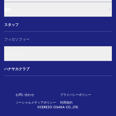
西U-15
U-18
和歌山U-15
選手
U-15
U-12
西U-15
ガールズU-18
U-18
和歌山U-15
スタッフ
ガールズU-15
U-15
U-12
セレクション
西U-15
ガールズU-18
和歌山U-15
フィロソフィー
ガールズU-15
U-12
ガールズU-18
セレクション
ガールズU-15
アカデミー セレクション
ハナサカクラブ
お問い合わせ
プライバシーポリシー
ソーシャルメディアポリシー
利用規約
©CEREZO OSAKA CO.,LTD.