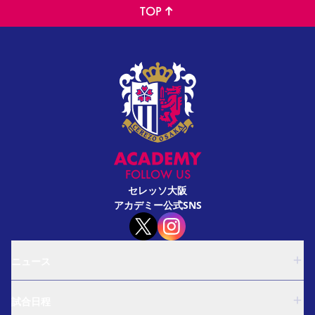
TOP
FOLLOW US
セレッソ大阪
アカデミー公式SNS
ニュース
U-18
試合日程
U-15