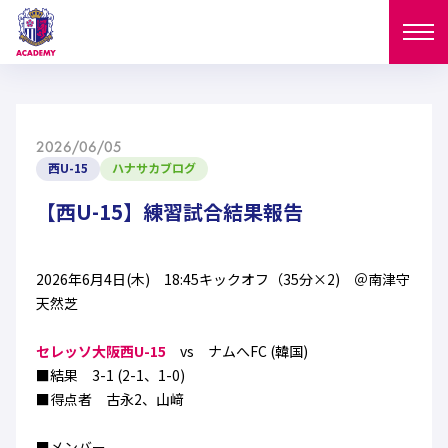
ニュース
2026/06/05
試合日程
西U-15
ハナサカブログ
NEWS
ニュース
【西U-15】練習試合結果報告
選手
MATCH
試合日程
U-18
U-15
スタッフ
2026年6月4日(木) 18:45キックオフ（35分×2) ＠南津守
PLAYERS
天然芝
西U-15
和歌山U-15
選手
U-18
U-15
セレクション
セレッソ大阪西U-15
vs ナムへFC (韓国)
U-12
ガールズU-18
■結果 3-1 (2-1、1-0)
西U-15
和歌山U-15
U-18
U-15
■得点者 古永2、山﨑
フィロソフィー
ガールズU-15
SELECTION
セレクション
U-12
ガールズU-18
西U-15
和歌山U-15
セレクション
■メンバー