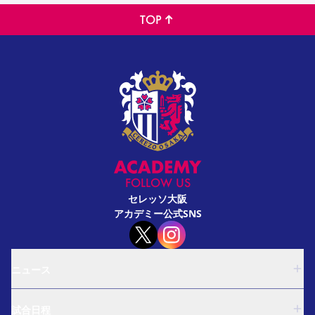
TOP
FOLLOW US
セレッソ大阪
アカデミー公式SNS
ニュース
U-18
試合日程