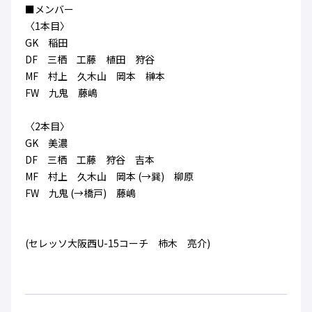
■メンバー
〈1本目〉
GK 稲田
DF 三栖 工藤 植田 狩谷
MF 村上 久木山 岡本 榊本
FW 九鬼 藤嶋
〈2本目〉
GK 美濃
DF 三栖 工藤 狩谷 吉本
MF 村上 久木山 岡本 (→巽) 柳原
FW 九鬼 (→橋戸) 藤嶋
(セレッソ大阪西U-15コーチ 柿木 亮介)