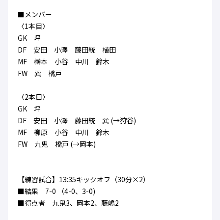
ハナサカクラブ
■メンバー
ガールズU-15
U-12
ガールズU-18
〈1本目〉
アカデミー
セレッソ大阪
レディース
GK 坪
セレクション
ガールズU-15
DF 安田 小澤 藤田統 植田
MF 榊本 小谷 中川 鈴木
FW 巽 橋戸
〈2本目〉
GK 坪
DF 安田 小澤 藤田統 巽 (→狩谷)
MF 柳原 小谷 中川 鈴木
FW 九鬼 橋戸 (→岡本)
【練習試合】13:35キックオフ（30分×2）
■結果 7-0 （4-0、3-0)
■得点者 九鬼3、岡本2、藤嶋2