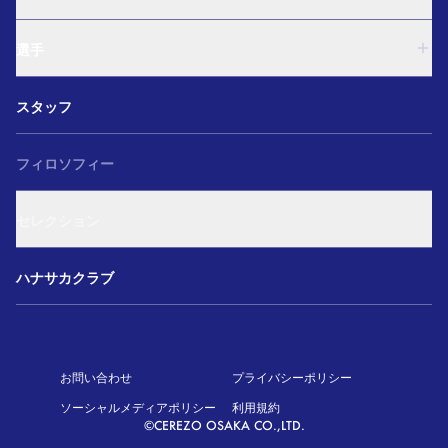
U-15
西U-15
U-18
和歌山U-15
選手
U-15
U-12
西U-15
ガールズU-18
U-18
和歌山U-15
スタッフ
ガールズU-15
U-15
U-12
セレクション
西U-15
ガールズU-18
和歌山U-15
フィロソフィー
ガールズU-15
U-12
ガールズU-18
セレクション
ガールズU-15
アカデミー セレクション
ハナサカクラブ
お問い合わせ
プライバシーポリシー
ソーシャルメディアポリシー
利用規約
©CEREZO OSAKA CO.,LTD.