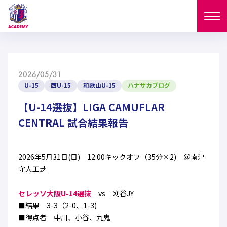
ニュース
2026/05/31
試合日程
U-15
西U-15
和歌山U-15
ハナサカブログ
NEWS
ニュース
【U-14選抜】LIGA CAMUFLAR
選手
MATCH
CENTRAL 試合結果報告
試合日程
U-18
U-15
スタッフ
PLAYERS
2026年5月31日(日) 12:00キックオフ（35分×2) ＠南津
西U-15
和歌山U-15
選手
U-18
U-15
守人工芝
セレクション
U-12
ガールズU-18
西U-15
セレッソ大阪U-14選抜
vs 刈谷JY
和歌山U-15
U-18
U-15
フィロソフィー
■結果 3-3（2-0、1-3)
ガールズU-15
SELECTION
セレクション
■得点者 中川、小谷、九鬼
U-12
ガールズU-18
西U-15
和歌山U-15
セレクション