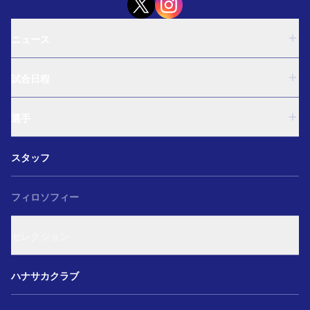
ニュース
U-18
試合日程
U-15
西U-15
U-18
和歌山U-15
選手
U-15
U-12
西U-15
ガールズU-18
U-18
和歌山U-15
スタッフ
ガールズU-15
U-15
U-12
セレクション
西U-15
ガールズU-18
和歌山U-15
フィロソフィー
ガールズU-15
U-12
ガールズU-18
セレクション
ガールズU-15
アカデミー セレクション
ハナサカクラブ