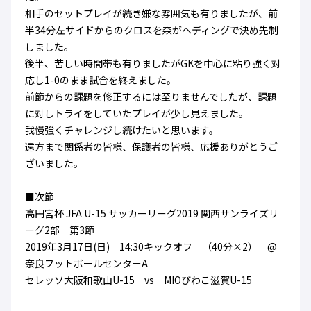
相手のセットプレイが続き嫌な雰囲気も有りましたが、前
半34分左サイドからのクロスを森がヘディングで決め先制
しました。
後半、苦しい時間帯も有りましたがGKを中心に粘り強く対
応し1-0のまま試合を終えました。
前節からの課題を修正するには至りませんでしたが、課題
に対しトライをしていたプレイが少し見えました。
我慢強くチャレンジし続けたいと思います。
遠方まで関係者の皆様、保護者の皆様、応援ありがとうご
ざいました。
■次節
高円宮杯 JFA U-15 サッカーリーグ2019 関西サンライズリ
ーグ2部 第3節
2019年3月17日(日) 14:30キックオフ （40分×2） @
奈良フットボールセンターA
セレッソ大阪和歌山U-15 vs MIOびわこ滋賀U-15