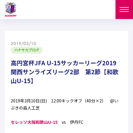
ニュース
2019/03/10
試合日程
ハナサカブログ
NEWS
ニュース
高円宮杯JFA U-15サッカーリーグ2019
選手
MATCH
関西サンライズリーグ2部 第2節【和歌
試合日程
山U-15】
U-18
U-15
スタッフ
PLAYERS
西U-15
和歌山U-15
選手
U-18
U-15
セレクション
2019年3月10日(日) 12:00キックオフ（40分×2） @い
ぶきの森人工芝
U-12
ガールズU-18
西U-15
和歌山U-15
U-18
U-15
フィロソフィー
セレッソ大阪和歌山U-15
vs 伊丹FC
ガールズU-15
SELECTION
セレクション
U-12
ガールズU-18
西U-15
和歌山U-15
セレクション