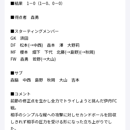
■結果 1－0（1ー0、0－0）
ハナサカクラブ
ガールズU-15
U-12
ガールズU-18
■得点者 森勇
アカデミー
セレッソ大阪
レディース
セレクション
ガールズU-15
■スターティングメンバー
GK 須田
DF 松本(→中西) 森本 澤 大野莉
MF 櫻本 畑下 下代 北藤(→島野)(→秋岡)
FW 森勇 若野(→大山)
■サブ
森脇 中西 島野 秋岡 大山 吉本
■コメント
前節の修正点を生かし全力でトライしようと挑んだ伊丹FC
戦。
相手のシンプルな縦への攻撃に対しセカンドボールを回収
しきれず相手の圧力を受ける形になった立ち上がりでし
た。