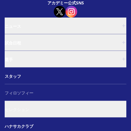
アカデミー公式SNS
ニュース
U-18
試合日程
U-15
西U-15
U-18
和歌山U-15
選手
U-15
U-12
西U-15
ガールズU-18
U-18
和歌山U-15
スタッフ
ガールズU-15
U-15
U-12
セレクション
西U-15
ガールズU-18
和歌山U-15
フィロソフィー
ガールズU-15
U-12
ガールズU-18
セレクション
ガールズU-15
アカデミー セレクション
ハナサカクラブ