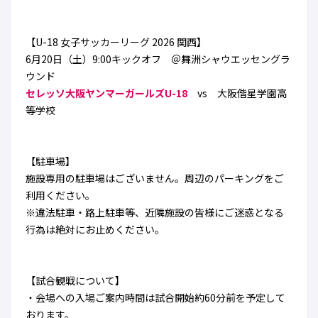
ハナサカクラブ
ガールズU-15
U-12
ガールズU-18
【U-18 女子サッカーリーグ 2026 関西】
アカデミー
セレッソ大阪
レディース
セレクション
6月20日（土）9:00キックオフ ＠舞洲シャウエッセングラ
ガールズU-15
ウンド
セレッソ大阪ヤンマーガールズU-18
vs 大阪偕星学園高
等学校
【駐車場】
施設専用の駐車場はございません。周辺のパーキングをご
利用ください。
※違法駐車・路上駐車等、近隣施設の皆様にご迷惑となる
行為は絶対にお止めください。
【試合観戦について】
・会場への入場ご案内時間は試合開始約60分前を予定して
おります。