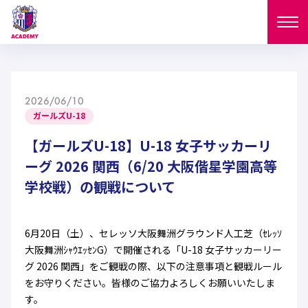
ニュース
2026/06/10
試合日程
ガールズU-18
NEWS
ニュース
【ガールズU-18】U-18 女子サッカーリ
選手
MATCH
ーグ 2026 関西（6/20 大阪偕星学園高等
試合日程
学校戦）の観戦について
U-18
U-15
スタッフ
PLAYERS
西U-15
和歌山U-15
選手
U-18
U-15
セレクション
6月20日（土）、セレッソ大阪舞洲グラウンド人工芝（ｾﾚｯｿ
大阪舞洲ｼｬｳｴｯｾﾝG）で開催される「U-18 女子サッカーリー
U-12
ガールズU-18
西U-15
和歌山U-15
グ 2026 関西」をご観戦の際、以下の注意事項と観戦ルール
U-18
U-15
フィロソフィー
をお守りください。皆様のご協力よろしくお願いいたしま
ガールズU-15
SELECTION
セレクション
U-12
ガールズU-18
す。
西U-15
和歌山U-15
セレクション