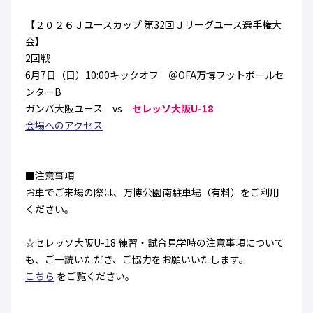
ハナサカクラブ
ガールズU-15
【２０２６Ｊユースカップ 第32回Ｊリーグユース選手権大
U-12
ガールズU-18
会】
アカデミー
セレッソ大阪
レディース
セレクション
2回戦
ガールズU-15
6月7日（日）10:00キックオフ ＠OFA万博フットボールセ
ンターB
ガンバ大阪ユース vs
セレッソ大阪U-18
会場へのアクセス
■注意事項
お車でご来場の際は、万博公園南駐車場（有料）をご利用
ください。
☆セレッソ大阪U-18 練習・試合見学時の注意事項について
も、ご一読いただき、ご協力をお願いいたします。
こちら
をご覧ください。