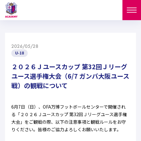
ニュース
2026/05/28
試合日程
U-18
NEWS
ニュース
２０２６Ｊユースカップ 第32回Ｊリーグ
選手
MATCH
ユース選手権大会（6/7 ガンバ大阪ユース
試合日程
戦）の観戦について
U-18
U-15
スタッフ
PLAYERS
西U-15
和歌山U-15
選手
U-18
U-15
セレクション
6月7日（日）、OFA万博フットボールセンターで開催され
る「２０２６Ｊユースカップ 第32回Ｊリーグユース選手権
U-12
ガールズU-18
西U-15
和歌山U-15
大会」をご観戦の際、以下の注意事項と観戦ルールをお守
U-18
U-15
フィロソフィー
りください。皆様のご協力よろしくお願いいたします。
ガールズU-15
SELECTION
セレクション
U-12
ガールズU-18
西U-15
和歌山U-15
セレクション