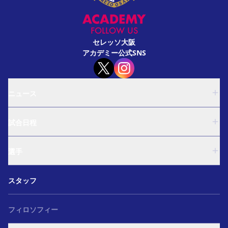
FOLLOW US
セレッソ大阪
アカデミー公式SNS
ニュース
U-18
試合日程
U-15
西U-15
U-18
和歌山U-15
選手
U-15
U-12
西U-15
ガールズU-18
U-18
和歌山U-15
スタッフ
ガールズU-15
U-15
U-12
セレクション
西U-15
ガールズU-18
和歌山U-15
フィロソフィー
ガールズU-15
U-12