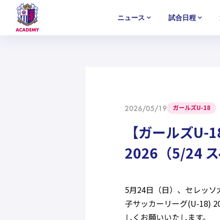
ニュース
試合日程
U-18
U-18
U-18
アカデミー
NEWS
MATCH
PLAYERS
SELECTION
セレクション
ニュース
試合日程
選手
セレクション
U-12
U-12
U-12
ガールズU-18
2026/05/19
【ガールズU-1
2026（5/2
5月24日（日）、セレッソ
子サッカーリーグ(U-18
しくお願いいたします。