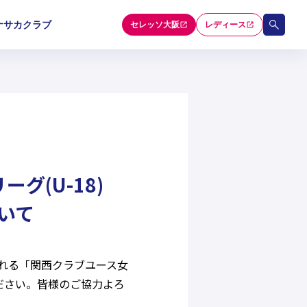
ナサカクラブ
セレッソ大阪
レディース
和歌山U-15
和歌山U-15
和歌山U-15
5
5
5
セレクション
グ(U-18)
ついて
催される「関西クラブユース女
ください。皆様のご協力よろ