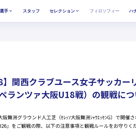
選手
スタッフ
セレクション
フィロソフィー
ハ
U-15
U-15
U-15
西U-15
西U-15
西U-15
ガールズU-18
ガールズU-18
ガールズU-18
ガールズU-1
ガールズU-1
ガールズU-1
8】関西クラブユース女子サッカーリー
4 スペランツァ大阪U18戦）の観戦に
大阪舞洲グラウンド人工芝（ｾﾚｯｿ大阪舞洲ｼｬｳｴｯｾﾝG）で開
) 2026」をご観戦の際、以下の注意事項と観戦ルールをお守り