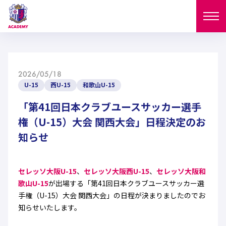
ニュース
2026/05/18
試合日程
U-15
西U-15
和歌山U-15
NEWS
ニュース
「第41回日本クラブユースサッカー選手
選手
MATCH
権（U-15）大会 関西大会」日程決定のお
試合日程
知らせ
U-18
U-15
スタッフ
PLAYERS
西U-15
和歌山U-15
選手
U-18
U-15
セレクション
セレッソ大阪U-15
、
セレッソ大阪西U-15
、
セレッソ大阪和
歌山U-15
が出場する「第41回日本クラブユースサッカー選
U-12
ガールズU-18
西U-15
和歌山U-15
手権（U-15）大会 関西大会」の日程が決まりましたのでお
U-18
U-15
フィロソフィー
知らせいたします。
ガールズU-15
SELECTION
セレクション
U-12
ガールズU-18
西U-15
和歌山U-15
セレクション