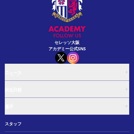
FOLLOW US
セレッソ大阪
アカデミー公式SNS
ニュース
U-18
試合日程
U-15
西U-15
U-18
和歌山U-15
選手
U-15
U-12
西U-15
ガールズU-18
U-18
和歌山U-15
スタッフ
ガールズU-15
U-15
U-12
セレクション