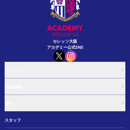
FOLLOW US
セレッソ大阪
アカデミー公式SNS
ニュース
U-18
試合日程
U-15
西U-15
U-18
和歌山U-15
選手
U-15
U-12
西U-15
ガールズU-18
U-18
和歌山U-15
スタッフ
ガールズU-15
U-15
U-12
セレクション