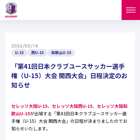
ニュース
2026/05/18
試合日程
U-15
西U-15
和歌山U-15
NEWS
ニュース
「第41回日本クラブユースサッカー選手
選手
MATCH
権（U-15）大会 関西大会」日程決定のお
試合日程
知らせ
U-18
U-15
スタッフ
PLAYERS
西U-15
和歌山U-15
選手
U-18
U-15
セレクション
セレッソ大阪U-15
、
セレッソ大阪西U-15
、
セレッソ大阪和
歌山U-15
が出場する「第41回日本クラブユースサッカー選
U-12
ガールズU-18
西U-15
和歌山U-15
手権（U-15）大会 関西大会」の日程が決まりましたのでお
U-18
U-15
フィロソフィー
知らせいたします。
ガールズU-15
SELECTION
セレクション
U-12
ガールズU-18
西U-15
和歌山U-15
セレクション