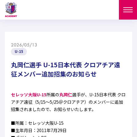
ニュース
2026/05/13
試合日程
U-15
NEWS
ニュース
丸岡仁選手 U-15日本代表 クロアチア遠
選手
MATCH
征メンバー追加招集のお知らせ
試合日程
U-18
U-15
スタッフ
PLAYERS
セレッソ大阪U-15
所属の
丸岡仁
選手が、U-15日本代表 クロ
西U-15
和歌山U-15
選手
U-18
U-15
アチア遠征（5/15～5/25＠クロアチア）のメンバーに追加
セレクション
招集されましたので、お知らせいたします。
U-12
ガールズU-18
西U-15
和歌山U-15
U-18
U-15
フィロソフィー
■所属：セレッソ大阪U-15
ガールズU-15
SELECTION
セレクション
■生年月日：2011年7月29日
U-12
ガールズU-18
西U-15
和歌山U-15
セレクション