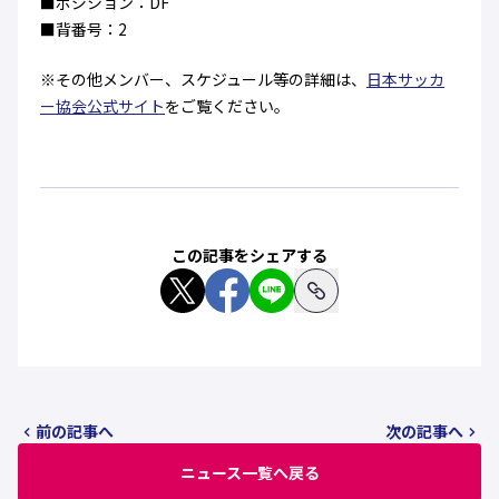
■ポジション：DF
ハナサカクラブ
■背番号：2
ガールズU-15
U-12
ガールズU-18
アカデミー
セレッソ大阪
レディース
※その他メンバー、スケジュール等の詳細は、
日本サッカ
セレクション
ガールズU-15
ー協会公式サイト
をご覧ください。
この記事をシェアする
前の記事へ
次の記事へ
ニュース一覧へ戻る