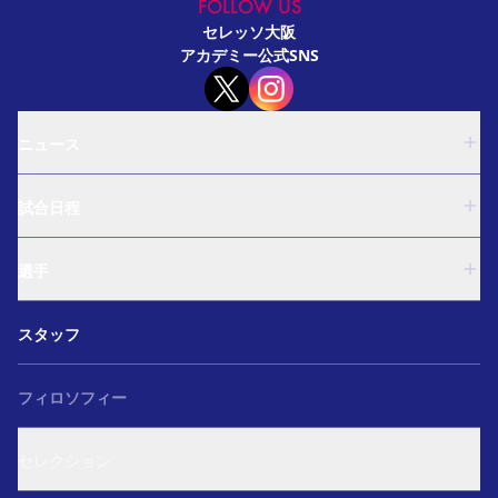
FOLLOW US
セレッソ大阪
アカデミー公式SNS
ニュース
U-18
試合日程
U-15
西U-15
U-18
和歌山U-15
選手
U-15
U-12
西U-15
ガールズU-18
U-18
和歌山U-15
スタッフ
ガールズU-15
U-15
U-12
セレクション
西U-15
ガールズU-18
和歌山U-15
フィロソフィー
ガールズU-15
U-12
ガールズU-18
セレクション
ガールズU-15