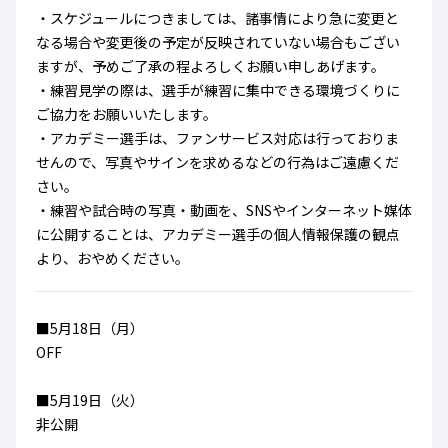
ハナサカクラブ
・スケジュールにつきましては、諸事情により急に変更と
ガールズU-15
なる場合や変更後の予定が反映されていない場合もござい
U-12
ガールズU-18
ますが、予めご了承の程よろしくお願い申しあげます。
アカデミー
セレッソ大阪
レディース
セレクション
・練習見学の際は、選手が練習に集中できる環境づくりに
ガールズU-15
ご協力をお願いいたします。
・アカデミー選手は、ファンサービス対応は行っておりま
せんので、写真やサインを求めるなどの行為はご遠慮くだ
さい。
・練習や試合時の写真・動画を、SNSやインターネット媒体
に公開することは、アカデミー選手の個人情報保護の観点
より、おやめください。
■5月18日（月）
OFF
■5月19日（火）
非公開