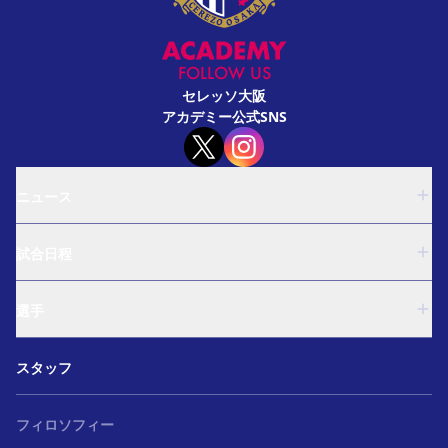
FOLLOW US
セレッソ大阪
アカデミー公式SNS
ニュース
U-18
試合日程
U-15
西U-15
U-18
和歌山U-15
選手
U-15
U-12
西U-15
ガールズU-18
U-18
和歌山U-15
スタッフ
ガールズU-15
U-15
U-12
セレクション
西U-15
ガールズU-18
和歌山U-15
フィロソフィー
ガールズU-15
U-12