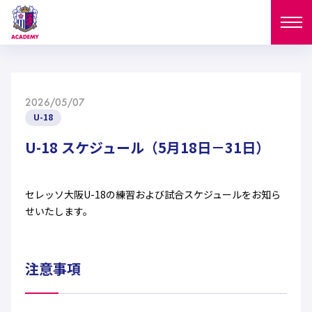
ニュース
2026/05/07
試合日程
U-18
NEWS
ニュース
U-18 スケジュール（5月18日－31日）
選手
MATCH
試合日程
U-18
U-15
スタッフ
セレッソ大阪U-18の練習および試合スケジュールをお知ら
PLAYERS
せいたします。
西U-15
和歌山U-15
選手
U-18
U-15
セレクション
U-12
ガールズU-18
西U-15
注意事項
和歌山U-15
U-18
U-15
フィロソフィー
ガールズU-15
SELECTION
セレクション
U-12
ガールズU-18
西U-15
和歌山U-15
セレクション