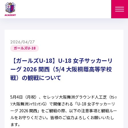
ニュース
2026/04/27
試合日程
ガールズU-18
NEWS
ニュース
【ガールズU-18】U-18 女子サッカーリ
選手
MATCH
ーグ 2026 関西（5/4 大阪桐蔭高等学校
試合日程
戦）の観戦について
U-18
U-15
スタッフ
PLAYERS
西U-15
和歌山U-15
選手
U-18
U-15
セレクション
5月4日（月祝）、セレッソ大阪舞洲グラウンド人工芝（ｾﾚｯ
ｿ大阪舞洲ｼｬｳｴｯｾﾝG）で開催される「U-18 女子サッカーリ
U-12
ガールズU-18
西U-15
和歌山U-15
ーグ 2026 関西」をご観戦の際、以下の注意事項と観戦ルー
U-18
U-15
フィロソフィー
ルをお守りください。皆様のご協力よろしくお願いいたし
ガールズU-15
SELECTION
セレクション
U-12
ガールズU-18
ます。
西U-15
和歌山U-15
セレクション