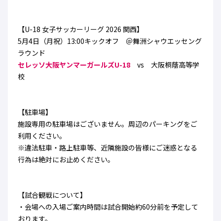
ハナサカクラブ
ガールズU-15
U-12
ガールズU-18
【U-18 女子サッカーリーグ 2026 関西】
アカデミー
セレッソ大阪
レディース
セレクション
5月4日（月祝）13:00キックオフ ＠舞洲シャウエッセング
ガールズU-15
ラウンド
セレッソ大阪ヤンマーガールズU-18
vs 大阪桐蔭高等学
校
【駐車場】
施設専用の駐車場はございません。周辺のパーキングをご
利用ください。
※違法駐車・路上駐車等、近隣施設の皆様にご迷惑となる
行為は絶対にお止めください。
【試合観戦について】
・会場への入場ご案内時間は試合開始約60分前を予定して
おります。