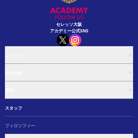
FOLLOW US
セレッソ大阪
アカデミー公式SNS
ニュース
U-18
試合日程
U-15
西U-15
U-18
和歌山U-15
選手
U-15
U-12
西U-15
ガールズU-18
U-18
和歌山U-15
スタッフ
ガールズU-15
U-15
U-12
セレクション
西U-15
ガールズU-18
和歌山U-15
フィロソフィー
ガールズU-15
U-12
ガールズU-18