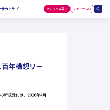
ナサカクラブ
セレッソ大阪
レディース
和歌山U-15
和歌山U-15
和歌山U-15
5
5
5
セレクション
1百年構想リー
新規受付は、2026年4月