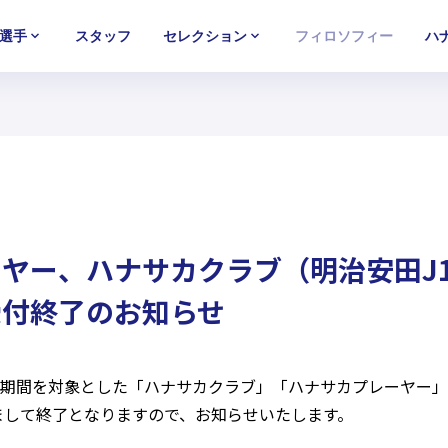
選手
スタッフ
セレクション
フィロソフィー
ハ
U-15
U-15
U-15
西U-15
西U-15
西U-15
ガールズU-18
ガールズU-18
ガールズU-18
ガールズU-1
ガールズU-1
ガールズU-1
ヤー、ハナサカクラブ（明治安田J
受付終了のお知らせ
グ期間を対象とした「ハナサカクラブ」「ハナサカプレーヤー」の
ちまして終了となりますので、お知らせいたします。