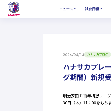
ニュース
試合日程
U-18
U-18
U-18
アカデミー
NEWS
MATCH
PLAYERS
SELECTION
セレクション
ニュース
試合日程
選手
セレクション
U-12
U-12
U-12
ハナサカブログ
2026/04/14
ハナサカプレー
グ期間）新規
明治安田J1百年構想リー
30日（木）11：00をも