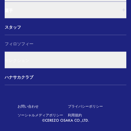
西U-15
U-18
和歌山U-15
選手
U-15
U-12
西U-15
ガールズU-18
U-18
和歌山U-15
スタッフ
ガールズU-15
U-15
U-12
セレクション
西U-15
ガールズU-18
和歌山U-15
フィロソフィー
ガールズU-15
U-12
ガールズU-18
セレクション
ガールズU-15
アカデミー セレクション
ハナサカクラブ
お問い合わせ
プライバシーポリシー
ソーシャルメディアポリシー
利用規約
©CEREZO OSAKA CO.,LTD.