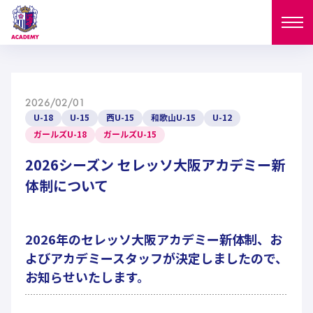
ニュース
2026/02/01
試合日程
U-18
U-15
西U-15
和歌山U-15
U-12
NEWS
ガールズU-18
ガールズU-15
ニュース
選手
2026シーズン セレッソ大阪アカデミー新
MATCH
体制について
試合日程
U-18
U-15
スタッフ
PLAYERS
西U-15
和歌山U-15
選手
U-18
U-15
セレクション
2026年のセレッソ大阪アカデミー新体制、お
よびアカデミースタッフが決定しましたので、
U-12
ガールズU-18
西U-15
和歌山U-15
U-18
お知らせいたします。
U-15
フィロソフィー
ガールズU-15
SELECTION
セレクション
U-12
ガールズU-18
西U-15
和歌山U-15
セレクション