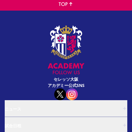
TOP
FOLLOW US
セレッソ大阪
アカデミー公式SNS
ニュース
U-18
試合日程
U-15