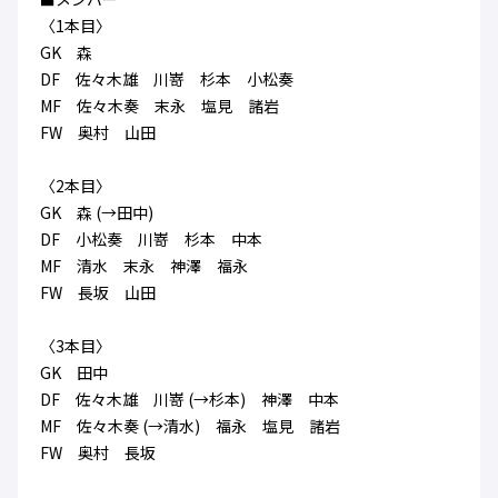
ハナサカクラブ
〈1本目〉
ガールズU-15
U-12
ガールズU-18
GK 森
アカデミー
セレッソ大阪
レディース
DF 佐々木雄 川嵜 杉本 小松奏
セレクション
ガールズU-15
MF 佐々木奏 末永 塩見 諸岩
FW 奥村 山田
〈2本目〉
GK 森 (→田中)
DF 小松奏 川嵜 杉本 中本
MF 清水 末永 神澤 福永
FW 長坂 山田
〈3本目〉
GK 田中
DF 佐々木雄 川嵜 (→杉本) 神澤 中本
MF 佐々木奏 (→清水) 福永 塩見 諸岩
FW 奥村 長坂