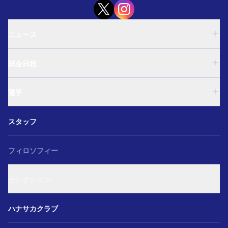
ニュース
U-18
試合日程
U-15
西U-15
U-18
和歌山U-15
選手
U-15
U-12
西U-15
ガールズU-18
U-18
和歌山U-15
スタッフ
ガールズU-15
U-15
U-12
セレクション
西U-15
ガールズU-18
和歌山U-15
フィロソフィー
ガールズU-15
U-12
ガールズU-18
セレクション
ガールズU-15
アカデミー セレクション
ハナサカクラブ