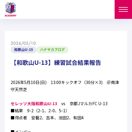
ニュース
2026/05/10
試合日程
和歌山U-15
ハナサカブログ
NEWS
ニュース
【和歌山U-13】練習試合結果報告
選手
MATCH
試合日程
U-18
U-15
スタッフ
2026年5月10日(日) 13:00キックオフ（30分×3) ＠南津
PLAYERS
守天然芝
西U-15
和歌山U-15
選手
U-18
U-15
セレクション
セレッソ大阪和歌山U-13
vs 京都JマルカFC U-13
U-12
ガールズU-18
■結果 9-2（2-1、2-0、5-1）
西U-15
和歌山U-15
U-18
U-15
■得点者 安藝2、吉本、池田2、有田4
フィロソフィー
ガールズU-15
SELECTION
セレクション
U-12
ガールズU-18
西U-15
和歌山U-15
セレクション
■メンバー