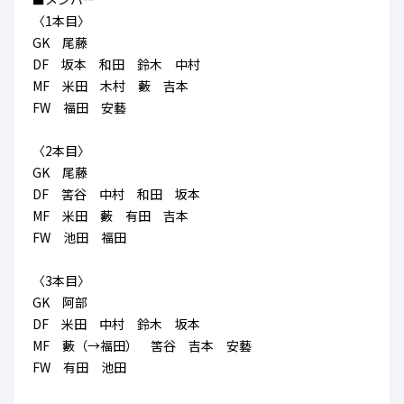
ハナサカクラブ
〈1本目〉
ガールズU-15
U-12
ガールズU-18
GK 尾藤
アカデミー
セレッソ大阪
レディース
DF 坂本 和田 鈴木 中村
セレクション
ガールズU-15
MF 米田 木村 藪 吉本
FW 福田 安藝
〈2本目〉
GK 尾藤
DF 筈谷 中村 和田 坂本
MF 米田 藪 有田 吉本
FW 池田 福田
〈3本目〉
GK 阿部
DF 米田 中村 鈴木 坂本
MF 藪（→福田） 筈谷 吉本 安藝
FW 有田 池田