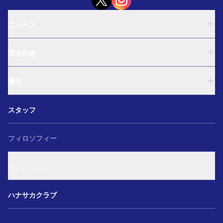
ニュース
U-18
試合日程
U-15
西U-15
U-18
和歌山U-15
選手
U-15
U-12
西U-15
ガールズU-18
U-18
和歌山U-15
スタッフ
ガールズU-15
U-15
U-12
セレクション
西U-15
ガールズU-18
和歌山U-15
フィロソフィー
ガールズU-15
U-12
ガールズU-18
セレクション
ガールズU-15
アカデミー セレクション
ハナサカクラブ