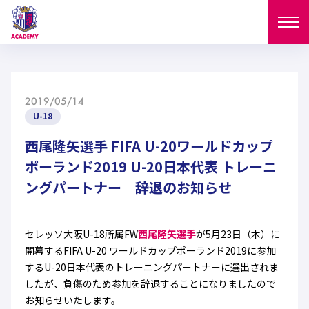
ニュース
2019/05/14
試合日程
U-18
NEWS
ニュース
西尾隆矢選手 FIFA U-20ワールドカップ
選手
MATCH
ポーランド2019 U-20日本代表 トレーニ
試合日程
ングパートナー 辞退のお知らせ
U-18
U-15
スタッフ
PLAYERS
西U-15
和歌山U-15
選手
U-18
U-15
セレクション
セレッソ大阪U-18所属FW
西尾隆矢選手
が5月23日（木）に
開幕するFIFA U-20 ワールドカップポーランド2019に参加
U-12
ガールズU-18
西U-15
和歌山U-15
するU-20日本代表のトレーニングパートナーに選出されま
U-18
U-15
フィロソフィー
したが、負傷のため参加を辞退することになりましたので
ガールズU-15
SELECTION
セレクション
U-12
ガールズU-18
お知らせいたします。
西U-15
和歌山U-15
セレクション