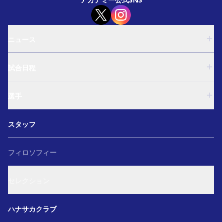
ニュース
U-18
試合日程
U-15
西U-15
U-18
和歌山U-15
選手
U-15
U-12
西U-15
ガールズU-18
U-18
和歌山U-15
スタッフ
ガールズU-15
U-15
U-12
セレクション
西U-15
ガールズU-18
和歌山U-15
フィロソフィー
ガールズU-15
U-12
ガールズU-18
セレクション
ガールズU-15
アカデミー セレクション
ハナサカクラブ