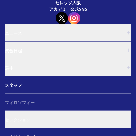
セレッソ大阪
アカデミー公式SNS
ニュース
U-18
試合日程
U-15
西U-15
U-18
和歌山U-15
選手
U-15
U-12
西U-15
ガールズU-18
U-18
和歌山U-15
スタッフ
ガールズU-15
U-15
U-12
セレクション
西U-15
ガールズU-18
和歌山U-15
フィロソフィー
ガールズU-15
U-12
ガールズU-18
セレクション
ガールズU-15
アカデミー セレクション