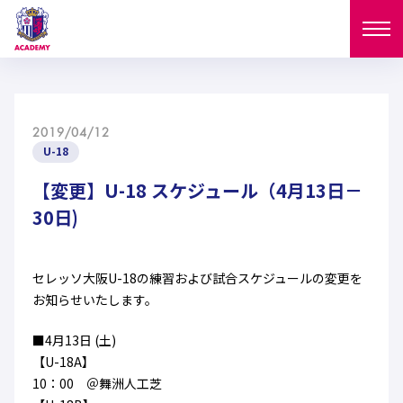
ニュース
2019/04/12
試合日程
U-18
NEWS
ニュース
【変更】U-18 スケジュール（4月13日－
選手
MATCH
30日)
試合日程
U-18
U-15
スタッフ
PLAYERS
セレッソ大阪U-18の練習および試合スケジュールの変更を
西U-15
和歌山U-15
選手
U-18
U-15
お知らせいたします。
セレクション
U-12
ガールズU-18
■4月13日 (土)
西U-15
和歌山U-15
U-18
U-15
フィロソフィー
【U-18A】
ガールズU-15
SELECTION
セレクション
10：00 ＠舞洲人工芝
U-12
ガールズU-18
西U-15
和歌山U-15
セレクション