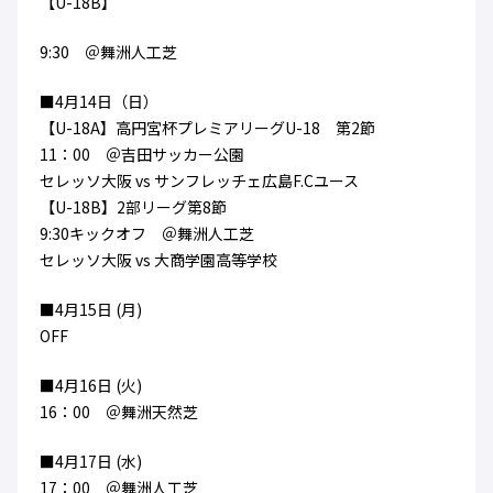
【U-18B】
ハナサカクラブ
ガールズU-15
U-12
ガールズU-18
9:30 ＠舞洲人工芝
アカデミー
セレッソ大阪
レディース
セレクション
■4月14日（日）
ガールズU-15
【U-18A】高円宮杯プレミアリーグU-18 第2節
11：00 ＠吉田サッカー公園
セレッソ大阪 vs サンフレッチェ広島F.Cユース
【U-18B】2部リーグ第8節
9:30キックオフ ＠舞洲人工芝
セレッソ大阪 vs 大商学園高等学校
■4月15日 (月)
OFF
■4月16日 (火)
16：00 ＠舞洲天然芝
■4月17日 (水)
17：00 ＠舞洲人工芝